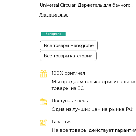
Universal Circular. Держатель для банного
полотенца длиной 800 мм станет удобным
Все описание
решением для размещения текстиля и
подчеркнёт современный минимализм
интерьера ванной комнаты.
Модель выполн
в классическом хромированном покрытии,
Все товары Hansgrohe
которое отличается высокой устойчивость
Все товары категории
воздействию влаги и механическим нагрузк
Прочная металлическая конструкция
обеспечивает надёжную фиксацию полоте
100% оригинал
и рассчитана на длительную эксплуатацию
Мы продаем только оригинальны
потери внешней привлекательности. Гладк
товары из EC
поверхность изделия упрощает уход и
сохраняет аккуратный внешний
Доступные цены
вид.
Продуманная длина держателя позвол
Одна из лучших цен на рынке РФ
удобно размещать большие банные полоте
обеспечивая их равномерное высыхание.
Гарантия
Лаконичный дизайн аксессуара универсал
На все товары действует гарантия