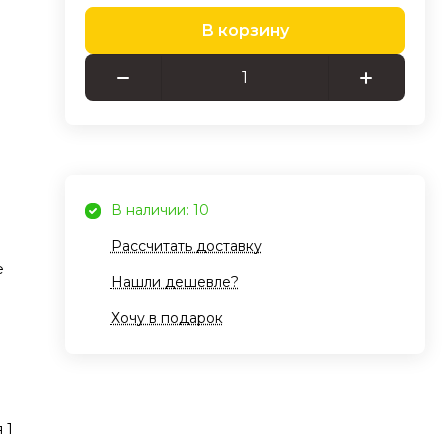
В корзину
ена
ю к
ам.
В наличии: 10
нца
Рассчитать доставку
 без
е
ая
Нашли дешевле?
Хочу в подарок
яет
нца,
ьно
 1