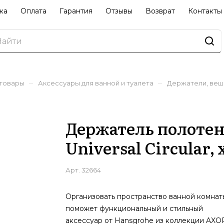
ка
Оплата
Гарантия
Отзывы
Возврат
Контакты
–
–
 товары
Аксессуары для ванной и туалета
Держатели, веш
Держатель полотен
Universal Circular,
Арт.
32664
Организовать пространство ванной комнат
поможет функциональный и стильный
аксессуар от Hansgrohe из коллекции AXO