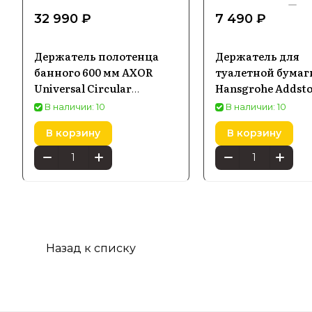
32 990 ₽
7 490 ₽
Держатель полотенца
Держатель для
банного 600 мм AXOR
туалетной бумаг
Universal Circular
Hansgrohe Addstor
42860800
крышки, черный
В наличии: 10
В наличии: 10
41771340
В корзину
В корзину
Назад к списку