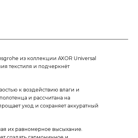
й и
о
ную
sgrohe из коллекции AXOR Universal
ния текстиля и подчеркнёт
востью к воздействию влаги и
олотенца и рассчитана на
прощает уход и сохраняет аккуратный
ая их равномерное высыхание.
ет создать гармоничное и