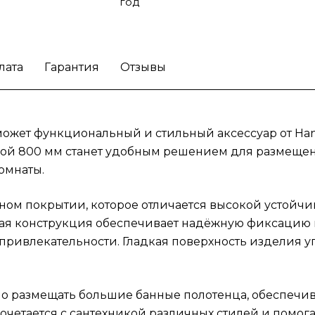
сочетается с сантехникой различных стиле
год
помогает создать гармоничное и
функциональное пространство.
Дополните
ванную комнату аксессуаром премиальног
лата
Гарантия
Отзывы
качества, который объединяет комфорт
использования, долговечность и современ
эстетику.
ожет функциональный и стильный аксессуар от Han
иной 800 мм станет удобным решением для размеще
омнаты.
ом покрытии, которое отличается высокой устойчи
ая конструкция обеспечивает надёжную фиксацию п
ривлекательности. Гладкая поверхность изделия у
о размещать большие банные полотенца, обеспечив
четается с сантехникой различных стилей и помога