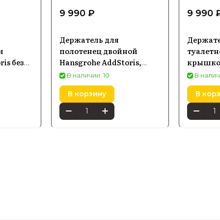
9 990 ₽
9 990 
Держатель для
Держате
и
полотенец двойной
туалетн
is без
Hansgrohe AddStoris,
крышко
 хром
черный матовый 41770670
AddStor
В наличии: 10
В налич
матовый
В корзину
В кор