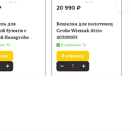
₽
20 990 ₽
ль для
Вешалка для полотенец
ой бумаги с
Grohe Wieszak Atrio
й Hansgrohe
40309003
is, белый
ии: 10
В наличии: 10
 41753700
зину
В корзину