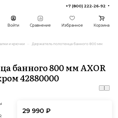
+7 (800) 222-26-92
Войти
Сравнение
Избранное
Корзина
–
алки и крючки
Держатель полотенца банного 800 мм
ца банного 800 мм AXOR
 хром 42880000
ы
29 990 ₽
R