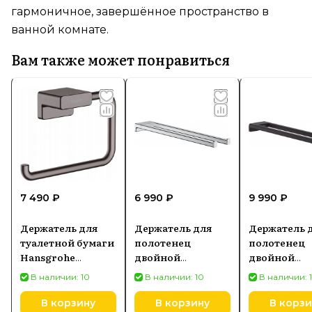
гармоничное, завершённое пространство в
ванной комнате.
Вам также может понравиться
7 490 ₽
6 990 ₽
9 990 ₽
Держатель для
Держатель для
Держатель 
туалетной бумаги
полотенец
полотенец
Hansgrohe
двойной
двойной
Addstoris без
Hansgrohe
Hansgrohe
В наличии: 10
В наличии: 10
В наличии: 
крышки, черный
Addstoris, хром
AddStoris, 
хром 41771340
41770000
матовый 417
В корзину
В корзину
В корзи