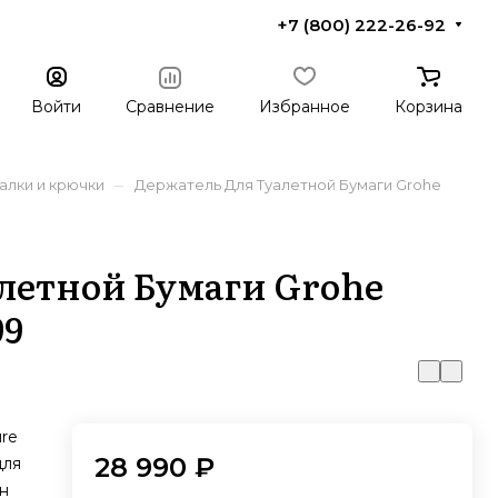
+7 (800) 222-26-92
Войти
Сравнение
Избранное
Корзина
–
алки и крючки
Держатель Для Туалетной Бумаги Grohe
летной Бумаги Grohe
99
ure
28 990 ₽
для
н