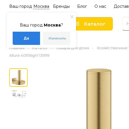
Ваш город
Москва
Бренды
Блог
О нас
Достав
Каталог
Ваш город
Москва
?
Да
Изменить
–
–
–
Главная
Каталог
Товары для дома
Хозяйственные
Allure 40956gn1 13999