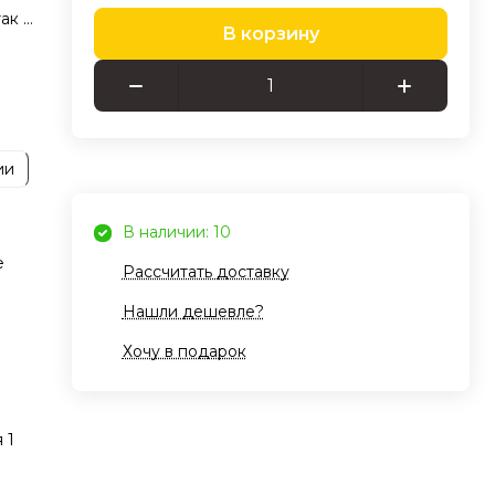
ак и
В корзину
щие
аняя
ии
оступ
к.
В наличии: 10
ми,
е
Рассчитать доставку
ся
ой
Нашли дешевле?
и
Хочу в подарок
ет
 1
ства