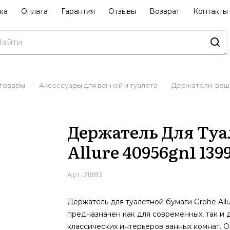
ка
Оплата
Гарантия
Отзывы
Возврат
Контакты
–
–
 товары
Аксессуары для ванной и туалета
Держатели, веш
Держатель Для Туа
Allure 40956gn1 139
Арт.
21883
Держатель для туалетной бумаги Grohe All
предназначен как для современных, так и 
классических интерьеров ванных комнат. О