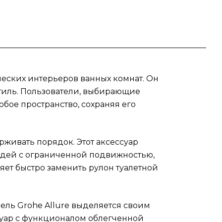
ль
ым
уар с
нет
ых
ческих интерьеров ванных комнат. Он
стиль. Пользователи, выбирающие
бое пространство, сохраняя его
ure.
рживать порядок. Этот аксессуар
людей с ограниченной подвижностью,
ет быстро заменить рулон туалетной
ель Grohe Allure выделяется своим
суар с функционалом облегченной