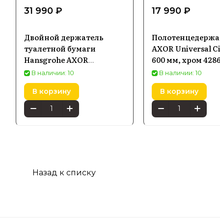
31 990 ₽
17 990 ₽
Двойной держатель
Полотенцедержа
туалетной бумаги
AXOR Universal Ci
Hansgrohe AXOR
600 мм, хром 428
Universal Circular,
В наличии: 10
В наличии: 10
черный матовый
В корзину
В корзину
42857670
Назад к списку