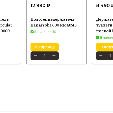
12 990 ₽
8 490 
тель
Полотенцедержатель
Держате
rcular
Hansgrohe 600 мм 40516
туалетн
60000
полкой 
В наличии: 10
AddStori
В налич
матовая 
В корзину
В кор