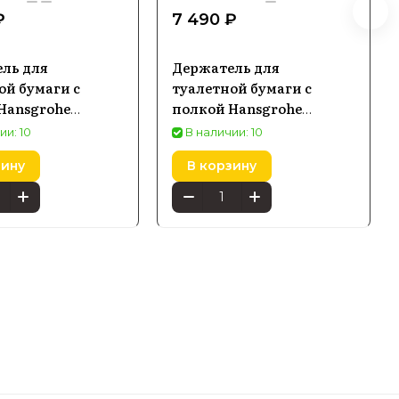
₽
7 490 ₽
ль для
Держатель для
ой бумаги с
туалетной бумаги с
Hansgrohe
полкой Hansgrohe
s, бронза
Addstoris, черный
ии: 10
В наличии: 10
41772140
матовый 41772670
зину
В корзину