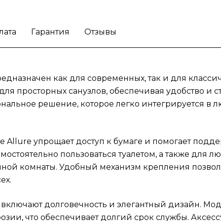
долговечность и элегантный дизайн. Моде
Grohe Allure выделяется своим качественн
исполнением, устойчивым к коррозии, что
лата
Гарантия
Отзывы
обеспечивает долгий срок службы. Аксесс
функционалом облегченной установки ста
прекрасным дополнением как для
современных, так и для классических ванн
редназначен как для современных, так и для класси
комнат, что делает его универсальным
для просторных санузлов, обеспечивая удобство и 
решением для различных стилей
нальное решение, которое легко интегрируется в лю
оформления.
Решите проблему отсутствия
удобного места для туалетной бумаги с
держателем для туалетной бумаги Grohe All
e Allure упрощает доступ к бумаге и помогает подде
амостоятельно пользоваться туалетом, а также для 
ной комнаты. Удобный механизм крепления позволя
ех.
включают долговечность и элегантный дизайн. Мод
озии, что обеспечивает долгий срок службы. Аксес