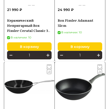
21 990 ₽
24 990 ₽
Керамический
Вок Fissler Adamant
Непригарный Вок
32cm
Fissler Ceratal Classic 30
В наличии: 10
Cm (100820301000)
В наличии: 10
В корзину
В корзину