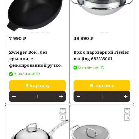
7 990 ₽
39 990 ₽
Zwieger Вок , без
Вок с пароваркой Fissler
крышки, с
nanjing 683335001
фиксированной ручкой
В наличии: 10
32 см Greblon C3+
В наличии: 10
В корзину
В корзину