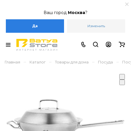
Ваш город
Москва
?
Да
Изменить
–
–
–
–
Главная
Каталог
Товары для дома
Посуда
Пос