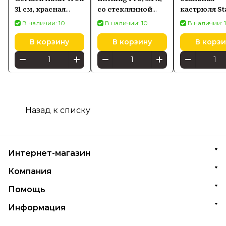
31 см, красная
со стеклянной
кастрюля St
(IR31CZ)
крышкой
Cocotte 33 с
В наличии: 10
В наличии: 10
В наличии: 
графитовая
405093240
В корзину
В корзину
В корзи
Назад к списку
Интернет-магазин
Компания
Помощь
Информация