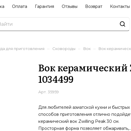
ка
Оплата
Гарантия
Отзывы
Возврат
Контакты
–
–
–
да для приготовления
Сковороды
Вок
Вок керамически
Вок керамический Z
1034499
Арт.
35959
Для любителей азиатской кухни и быстрых
способов приготовления отлично подойде
керамический вок Zwilling Peak 30 см.
Просторная форма позволяет обжаривать,