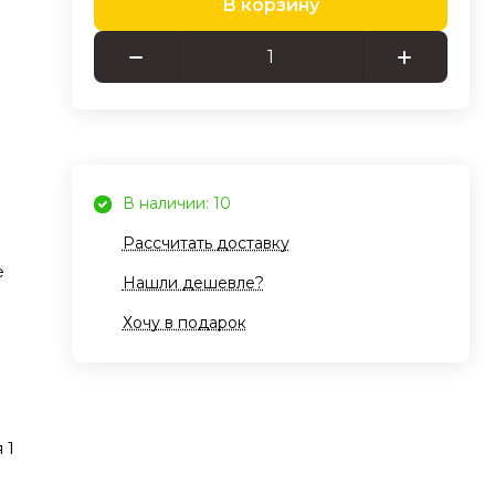
В корзину
ус и
тво
 и
В наличии: 10
кцией
Рассчитать доставку
учка
е
Нашли дешевле?
Хочу в подарок
eak
ьте
м
 1