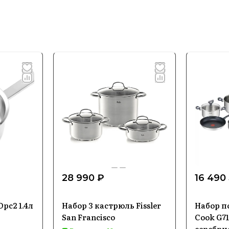
28 990 ₽
16 490
Opc2 1.4л
Набор 3 кастрюль Fissler
Набор по
San Francisco
Cook G71
серебри