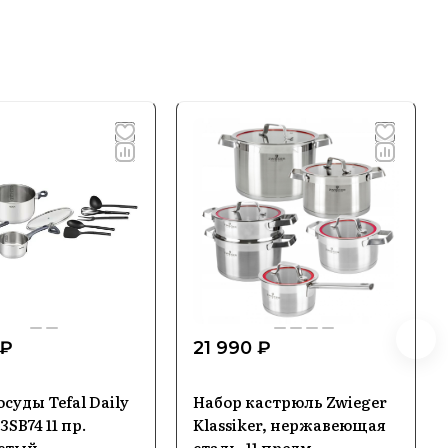
 ₽
21 990 ₽
суды Tefal Daily
Набор кастрюль Zwieger
3SB74 11 пр.
Klassiker, нержавеющая
стый
сталь, 11 предм.