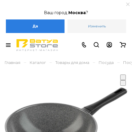
Ваш город
Москва
?
Да
Изменить
–
–
–
–
Главная
Каталог
Товары для дома
Посуда
Пос