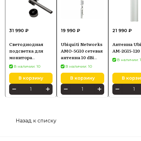
31 990 ₽
19 990 ₽
21 990 ₽
Светодиодная
Ubiquiti Networks
Антенна Ubi
подсветка для
AMO-5G10 сетевая
AM-2G15-120
монитора
антенна 10 dBi
В наличии: 
SCREENBAR HALO
Секторная
В наличии: 10
В наличии: 10
2
антенна
В корзину
В корзину
В корзи
Назад к списку