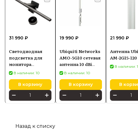
31 990 ₽
19 990 ₽
21 990 ₽
Светодиодная
Ubiquiti Networks
Антенна Ubi
подсветка для
AMO-5G10 сетевая
AM-2G15-120
монитора
антенна 10 dBi
В наличии: 
SCREENBAR HALO
Секторная
В наличии: 10
В наличии: 10
2
антенна
В корзину
В корзину
В корзи
Назад к списку