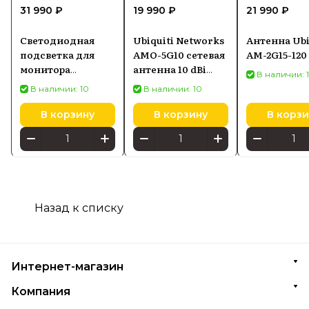
31 990 ₽
19 990 ₽
21 990 ₽
Светодиодная
Ubiquiti Networks
Антенна Ubi
подсветка для
AMO-5G10 сетевая
AM-2G15-120
монитора
антенна 10 dBi
В наличии: 
SCREENBAR HALO
Секторная
В наличии: 10
В наличии: 10
2
антенна
В корзину
В корзину
В корзи
Назад к списку
Интернет-магазин
Компания