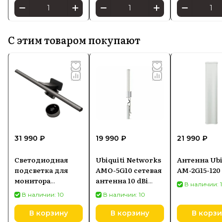
С этим товаром покупают
31 990 ₽
19 990 ₽
21 990 ₽
Светодиодная
Ubiquiti Networks
Антенна Ubi
подсветка для
AMO-5G10 сетевая
AM-2G15-120
монитора
антенна 10 dBi
В наличии: 
SCREENBAR HALO
Секторная
В наличии: 10
В наличии: 10
2
антенна
В корзину
В корзину
В корзи