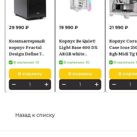
29 990 ₽
19 990 ₽
21 990 ₽
Компьютерный
Корпус Be Quiet!
Корпус Cors
корпус Fractal
Light Base 600 DX
Case Icue 25
Design Define 7
ARGB white
Rgb Midi Tg
(FDCDEF7A11)
(BGW66)
(CC9011268
В наличии: 10
В наличии: 10
В наличии: 
В корзину
В корзину
В корзи
Назад к списку