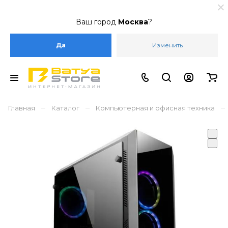
Ваш город
Москва
?
Да
Изменить
–
–
–
Главная
Каталог
Компьютерная и офисная техника