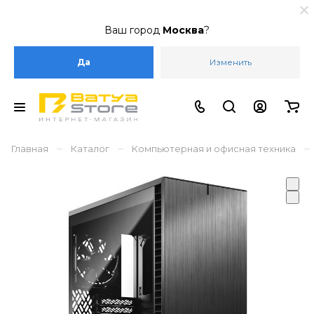
Ваш город
Москва
?
Да
Изменить
–
–
–
Главная
Каталог
Компьютерная и офисная техника