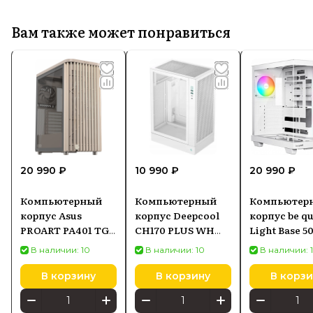
Вам также может понравиться
20 990 ₽
10 990 ₽
20 990 ₽
Компьютерный
Компьютерный
Компьютер
корпус Asus
корпус Deepcool
корпус be qu
PROART PA401 TG
CH170 PLUS WH
Light Base 5
PWM Бежевый
Белый
White Mid T
В наличии: 10
В наличии: 10
В наличии: 
BGW86
В корзину
В корзину
В корзи