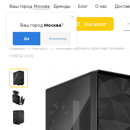
Ваш город
Москва
Бренды
Блог
О нас
Достав
Каталог
Ваш город
Москва
?
Да
Изменить
–
–
–
Главная
Каталог
Компьютерная и офисная техника
CMES2-C03)