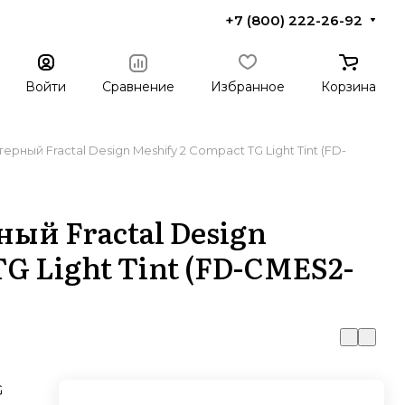
+7 (800) 222-26-92
Войти
Сравнение
Избранное
Корзина
рный Fractal Design Meshify 2 Compact TG Light Tint (FD-
ый Fractal Design
TG Light Tint (FD-CMES2-
G