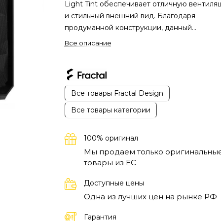
Light Tint обеспечивает отличную вентиля
и стильный внешний вид. Благодаря
продуманной конструкции, данный
компьютерный корпус обеспечивает
Все описание
оптимальное охлаждение компонентов,
предотвратив перегрев. Современные сис
охлаждения могут легко уместиться, благо
большому количеству мест для вентилятор
Все товары Fractal Design
радиаторов. Эта компактная модель являет
Все товары категории
идеальным выбором для тех, кто ценит не
только производительность, но и эстетиче
привлекательность.
Fractal Design Meshify 2
100% оригинал
Compact выделяется качественными
Мы продаем только оригинальны
материалами и возможностью разместить
товары из EC
мощные комплектующие. Специальная сетк
передней панели способствует притоку
Доступные цены
воздуха, что позволяет компонентам работ
Одна из лучших цен на рынке РФ
на максимуме без перегрева. Простой дост
внутреннему пространству облегчает сбор
Гарантия