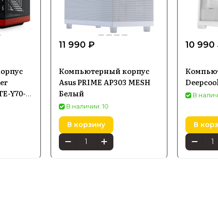
11 990 ₽
10 990
орпус
Компьютерный корпус
Компью
er
Asus PRIME AP303 MESH
Deepcoo
TE-Y70-
Белый
В налич
В наличии: 10
В корзину
В кор