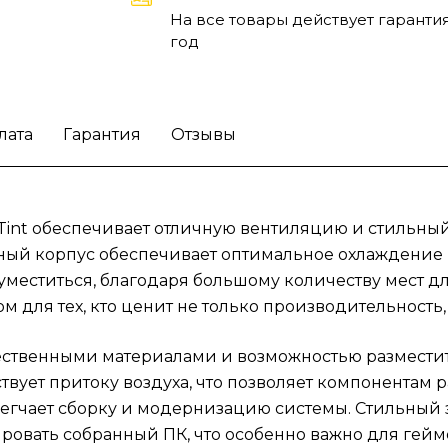
модернизацию системы. Стильный
На все товары действует гарантия
затемненный стеклянный панель добавляе
год
изысканности и позволяет демонстрироват
собранный ПК, что особенно важно для
геймеров и энтузиастов.
Компьютерный ко
лата
Гарантия
Отзывы
подходит для геймеров, которые хотят соб
высокопроизводительный игровой ПК, а та
для профессионалов, работающих с график
видео. Возможности, предлагаемые этой
ght Tint обеспечивает отличную вентиляцию и стильн
моделью, позволяют использовать корпуса 
ый корпус обеспечивает оптимальное охлаждение к
в домашних условиях, так и в офисах. Стил
меститься, благодаря большому количеству мест дл
корпус прекрасно впишется в любой интер
подчеркивая индивидуальность и вкус
для тех, кто ценит не только производительность,
владельца. Он станет удачным выбором дл
тех, кто ищет функциональность и стиль в
качественными материалами и возможностью размес
одном решении.
Улучшите сборку ПК
вует притоку воздуха, что позволяет компонентам р
благодаря корпусу Fractal Design Meshify 2
блегчает сборку и модернизацию системы. Стильный
Compact TG Light Tint!
ровать собранный ПК, что особенно важно для гейме