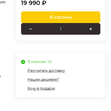
19 990 ₽
цию
В корзину
темы
даря
ов и
ся
скую
В наличии: 10
Рассчитать доставку
е
Нашли дешевле?
а на
Хочу в подарок
ать
уп к
ку и