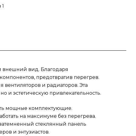
 1
т
ь
рпус
рать
кже
ой и
ый внешний вид. Благодаря
как
омпонентов, предотвратив перегрев.
ьный
я вентиляторов и радиаторов. Эта
ьер,
 но и эстетическую привлекательность.
я
тить мощные комплектующие.
аботать на максимуме без перегрева.
 затемненный стеклянный панель
ров и энтузиастов.