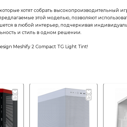
оторые хотят собрать высокопроизводительный игр
предлагаемые этой моделью, позволяют использоват
ишется в любой интерьер, подчеркивая индивидуальн
ьность и стиль в одном решении.
ign Meshify 2 Compact TG Light Tint!