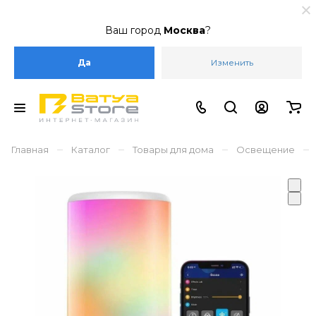
Ваш город
Москва
?
Да
Изменить
–
–
–
–
Главная
Каталог
Товары для дома
Освещение