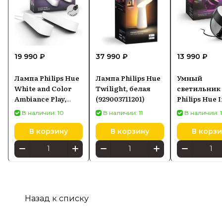
19 990 ₽
37 990 ₽
13 990 ₽
Лампа Philips Hue
Лампа Philips Hue
Умный
White and Color
Twilight, белая
светильник
Ambiance Play,
(929003711201)
Philips Hue I
белая, 2 шт.
настольны
В наличии: 10
В наличии: 11
В наличии: 
(7820231P7)
92900237620
В корзину
В корзину
В корзи
Назад к списку