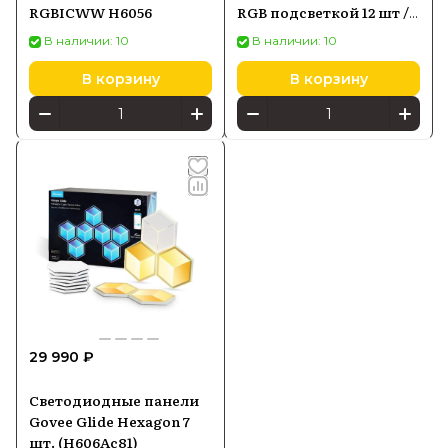
RGBICWW H6056
RGB подсветкой 12 шт /
Wi-Fi / пульт ду
В наличии: 10
В наличии: 10
В корзину
В корзину
29 990 ₽
Светодиодные панели
Govee Glide Hexagon 7
шт. (H606Ac81)