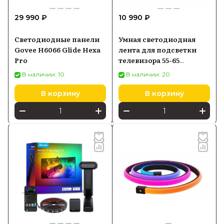
Batya Store с гарантией производителя
29 990 ₽
10 990 ₽
и быстрой доставкой по России по
выгодной цене.
Светодиодные панели
Умная светодиодная
Govee H6066 Glide Hexa
лента для подсветки
Pro
телевизора 55-65
дюймов Govee WiFi RGB
В наличии: 10
В наличии: 20
Smart TV LED
В корзину
В корзину