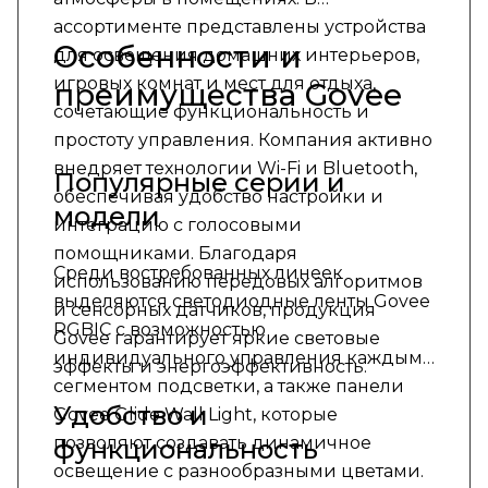
ассортименте представлены устройства
Особенности и
для освещения домашних интерьеров,
игровых комнат и мест для отдыха,
преимущества Govee
сочетающие функциональность и
простоту управления. Компания активно
внедряет технологии Wi-Fi и Bluetooth,
Популярные серии и
обеспечивая удобство настройки и
модели
интеграцию с голосовыми
помощниками. Благодаря
Среди востребованных линеек
использованию передовых алгоритмов
выделяются светодиодные ленты Govee
и сенсорных датчиков, продукция
RGBIC с возможностью
Govee гарантирует яркие световые
индивидуального управления каждым
эффекты и энергоэффективность.
сегментом подсветки, а также панели
Удобство и
Govee Glide Wall Light, которые
позволяют создавать динамичное
функциональность
освещение с разнообразными цветами.