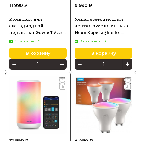
11 990 ₽
9 990 ₽
Комплект для
Умная светодиодная
светодиодной
лента Govee RGBIC LED
подсветки Govee TV 55-
Neon Rope Lights for
65, Wi-Fi+Bluetooth
Desks 3м (H61C3)
В наличии: 10
В наличии: 10
H605C
В корзину
В корзину
12 990 ₽
4 490 ₽