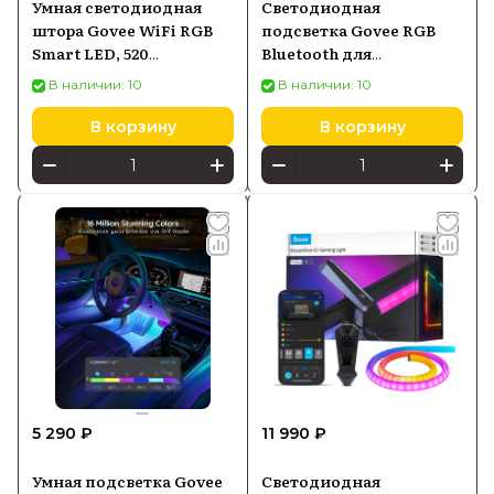
Умная светодиодная
Светодиодная
штора Govee WiFi RGB
подсветка Govee RGB
Smart LED, 520
Bluetooth для
светодиодов
телевизоров 46-60
В наличии: 10
В наличии: 10
дюймов H6179
В корзину
В корзину
5 290 ₽
11 990 ₽
Умная подсветка Govee
Светодиодная