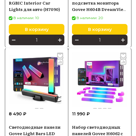
RGBIC Interior Car
подсветка монитора
Lights для авто (H7090)
Govee H604B DreamView
G1 RGBIC 24"- 32",
В наличии: 10
В наличии: 20
светодиодная лента,
Wi-Fi+Bluetooth
В корзину
В корзину
8 490 ₽
11 990 ₽
Светодиодные панели
Набор светодиодных
Govee Light Bars LED
панелей Govee H6062 с