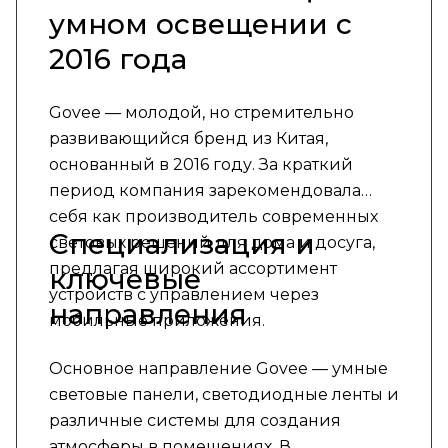
умном освещении с
2016 года
Govee — молодой, но стремительно
развивающийся бренд из Китая,
основанный в 2016 году. За краткий
период компания зарекомендовала
себя как производитель современных
Специализация и
световых решений для дома и досуга,
предлагая широкий ассортимент
ключевые
устройств с управлением через
направления
мобильные приложения.
Основное направление Govee — умные
световые панели, светодиодные ленты и
различные системы для создания
атмосферы в помещениях. В