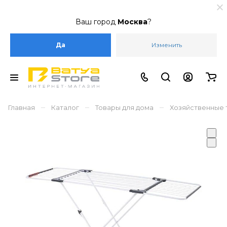
Ваш город
Москва
?
Да
Изменить
–
–
–
Главная
Каталог
Товары для дома
Хозяйственные 