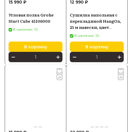
15 990 ₽
12 990 ₽
Угловая полка Grohe
Сушилка напольная с
Start Cube 41106000
перекладиной HangOn,
25 м навески, цвет
В наличии: 10
серый, алюминий,
В наличии: 10
Brabantia, 403545
В корзину
В корзину