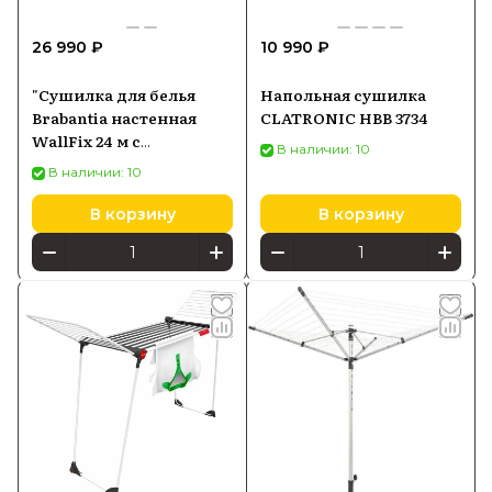
26 990 ₽
10 990 ₽
"Сушилка для белья
Напольная сушилка
Brabantia настенная
CLATRONIC HBB 3734
WallFix 24 м с
В наличии: 10
защитным коробом,
В наличии: 10
нержавеющая сталь"
В корзину
В корзину