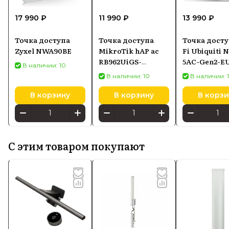
17 990 ₽
11 990 ₽
13 990 ₽
Точка доступа
Точка доступа
Точка досту
Zyxel NWA90BE
MikroTik hAP ac
Fi Ubiquiti 
RB962UiGS-
5AC-Gen2-E
В наличии: 10
5HacT2HnT, Wi-Fi 5
В наличии: 10
В наличии: 
2,4/5 ГГц, PoE-in
В корзину
В корзину
В корзи
С этим товаром покупают