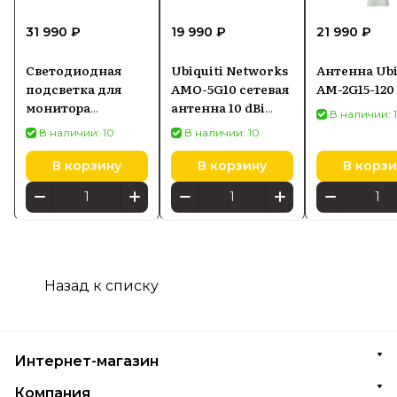
31 990 ₽
19 990 ₽
21 990 ₽
Светодиодная
Ubiquiti Networks
Антенна Ubi
подсветка для
AMO-5G10 сетевая
AM-2G15-120
монитора
антенна 10 dBi
В наличии: 
SCREENBAR HALO
Секторная
В наличии: 10
В наличии: 10
2
антенна
В корзину
В корзину
В корзи
Назад к списку
Интернет-магазин
Компания