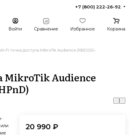
+7 (800) 222-26-92
Войти
Сравнение
Избранное
Корзина
Wi-Fi точка доступа MikroTik Audience (RBD25G-
а MikroTik Audience
HPnD)
-
20 990 ₽
 или
ние