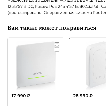
мощность До 20 дБм для РФ (до 32 дБм для дру
12вЂ“57 В DC; Passive PoE 24вЂ“57 В, 802.3af/at
(протестировано) Операционная система Router
Вам также может понравиться
17 990 ₽
28 990 ₽