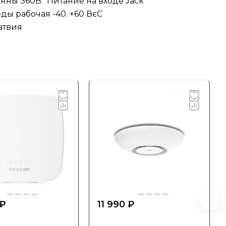
нны 360В° Питание на входе Jack
еды рабочая -40. +60 ВєС
атвия
 ₽
11 990 ₽