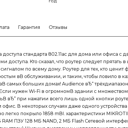
кнопки роутерыВ синхронизируются и
год
создадут общую Wi-Fi сеть, котораяВ покр
весь дом или офис. В некоторых случаях д
одного устройства AudienceВ хватит, чтоб
лата
Гарантия
Отзывы
заменить несколько других роутеров вЂ” в
наших тестах оно легко покрыло 1858 mВІ.
характеристики MIKROTIK AUDIENCE
Процессор IPQ-4019, 716 МГц, 4 ядра
а доступа стандарта 802.11ac для дома или офиса с
Архитектура ARM (32 бит) ОЗУ 256 МБ RA
и доступа. Кто сказал, что роутер следует прятать 
ПЗУ 128 МБ NAND, 2 МБ Flash Сетевой
игналом по всему дому. Роутер для тех, кто ценит 
интерфейс 2х 10/100/1000 Ethernet Выход
мощность До 20 дБм для РФ (до 32 дБм дл
ростым вВ обслуживании, и таким, чтобы ловило в 
других стран) Ширина диаграммы
вВ самых больших домах! Audience вЂ“ трёхдиапазонна
направленности антенны 360В° Питание н
Если нужен Wi-Fi в огромномВ здании с множеством
входе Jack 12вЂ“57 В DC; Passive PoE 24вЂ“
тьВ вЂ” при нажатии всего лишь одной кнопки роу
802.3af/at Размеры 251 x 129 x 39 мм
и офис. В некоторых случаях даже одного устройства
Температура окружающей среды рабочая -
оно легко покрыло 1858 mВІ. характеристики MIKROTI
+60 ВєС (протестировано) Операционная
Б RAM ПЗУ 128 МБ NAND, 2 МБ Flash Сетевой интерфей
система RouterOS Level 4 Производитель