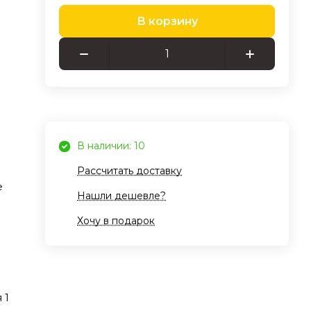
В корзину
на
ер
ждом
В наличии: 10
тает
Рассчитать доставку
ших
е
.4
Нашли дешевле?
Хочу в подарок
н
шу
 1