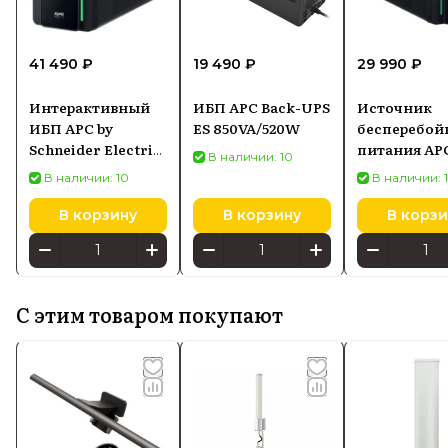
41 490 ₽
19 490 ₽
29 990 ₽
Интерактивный
ИБП APC Back-UPS
Источник
ИБП APC by
ES 850VA/520W
бесперебой
Schneider Electric
питания AP
В наличии: 10
Back-UPS 2200VA,
BVX2200LI E
В наличии: 10
В наличии: 
230V (BX2200MI)
UPS BVX 220
черный
230V, AVR, I
В корзину
В корзину
В корзи
Sockets
С этим товаром покупают