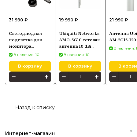
31 990 ₽
19 990 ₽
21 990 ₽
Светодиодная
Ubiquiti Networks
Антенна Ubi
подсветка для
AMO-5G10 сетевая
AM-2G15-120
монитора
антенна 10 dBi
В наличии: 
SCREENBAR HALO
Секторная
В наличии: 10
В наличии: 10
2
антенна
В корзину
В корзину
В корзи
Назад к списку
Интернет-магазин