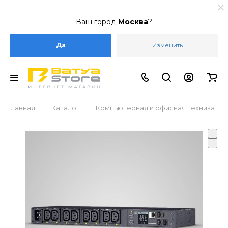
Ваш город
Москва
?
Да
Изменить
–
–
–
Главная
Каталог
Компьютерная и офисная техника