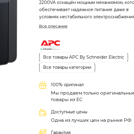
2200VA оснащён мощным механизмом, кот
обеспечивает надежное питание даже в
условиях нестабильного электроснабжения
Уникальная особенность данной модели
Все описание
заключается в наличии функции
автоматической регулировки напряжения
(AVR), что позволяет защищать подключен
устройства от перепадов напряжения. Это
Все товары APC By Schneider Electric
сервисный источник бесперебойного пита
является важным элементом для поддержа
Все товары категории
стабильной работы техники в любых
условиях.
Пользователи систем безопаснос
100% оригинал
офисного оборудования найдут источник
Мы продаем только оригинальны
бесперебойного питания APC BVX2200LI
товары из EC
полезным для обеспечения бесперебойно
работы своих устройств во время отключе
Доступные цены
электроэнергии. Эти источники
Одна из лучших цен на рынке РФ
бесперебойного питания идеально подход
для защиты компьютеров, серверов и друг
Гарантия