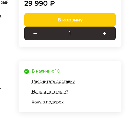
29 990 ₽
орый
.
В корзину
ные
т
ния
ния
В наличии: 10
ти и
Рассчитать доставку
е
Нашли дешевле?
й
Хочу в подарок
ния
ят
их