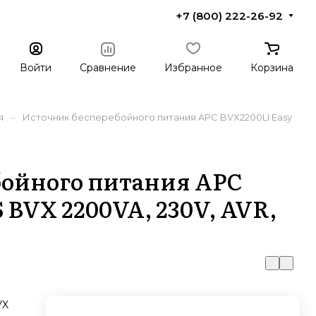
+7 (800) 222-26-92
Войти
Сравнение
Избранное
Корзина
–
я
Источник бесперебойного питания APC BVX2200LI Easy
бойного питания APC
 BVX 2200VA, 230V, AVR,
VX