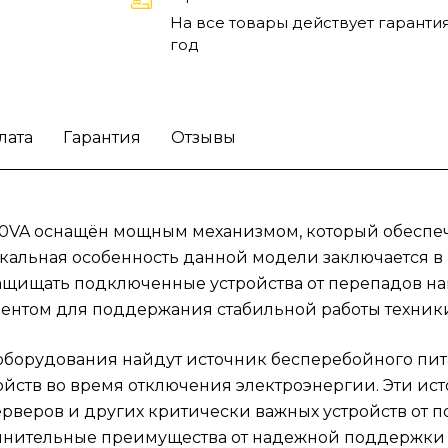
критически важных устройств от поврежд
На все товары действует гарантия
и потери данных. Профессиональные
год
пользователи получат дополнительные
преимущества от надежной поддержки в
самых разных сценариях.
Комплексные реш
от APC предусмотрены для различных груп
лата
Гарантия
Отзывы
пользователей, включая малые бизнесы и
домашние офисы. Коммерческие пользоват
работающие с чувствительной электронико
00VA оснащён мощным механизмом, который обеспеч
также оценят этот бесперебойник, так как
гарантирует защиту даже при высоких
икальная особенность данной модели заключается 
нагрузках. Источник бесперебойного пита
защищать подключенные устройства от перепадов н
IEC разъёмами обеспечивает простоту
ентом для поддержания стабильной работы техники
подключения и использования, что делает 
отличным выбором для всех.
Обеспечьте
 оборудования найдут источник бесперебойного пи
безопасность вашего оборудования с
ойств во время отключения электроэнергии. Эти ис
источником бесперебойного питания APC
рверов и других критически важных устройств от 
BVX2200LI.
лнительные преимущества от надежной поддержки в