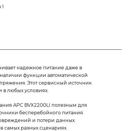
ений
 1
ения
п
ели,
й,
ивает надежное питание даже в
 он
в наличии функции автоматической
ния с
апряжения. Этот сервисный источник
 в любых условиях.
его
тания APC BVX2200LI полезным для
точники бесперебойного питания
повреждений и потери данных.
 самых разных сценариях.