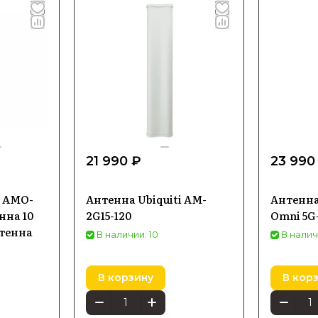
21 990 ₽
23 990
s AMO-
Антенна Ubiquiti AM-
Антенна
нна 10
2G15-120
Omni 5G
нтенна
В наличии: 10
В налич
В корзину
В кор