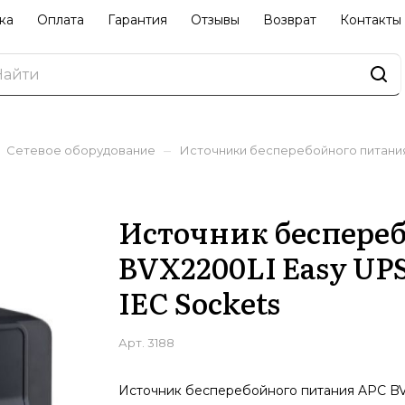
ка
Оплата
Гарантия
Отзывы
Возврат
Контакты
–
Сетевое оборудование
Источники бесперебойного питани
Источник беспере
BVX2200LI Easy UPS
IEC Sockets
Арт.
3188
Источник бесперебойного питания APC B