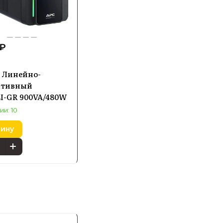
 ₽
 Линейно-
ктивный
I-GR 900VA/480W
ии: 10
зину