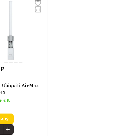
 ₽
 Ubiquiti AirMax
-13
ии: 10
зину