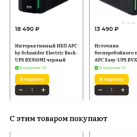
18 490 ₽
13 490 ₽
Интерактивный ИБП APC
Источник
by Schneider Electric Back-
бесперебойного 
UPS BX950MI черный
APC Easy-UPS BVX
700ВA (BVX700LI)
В наличии: 10
В наличии: 10
В корзину
В корзину
С этим товаром покупают