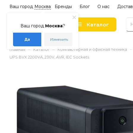
Ваш город
Москва
Бренды
Блог
О нас
Достав
Каталог
Ваш город
Москва
?
Да
Изменить
–
–
–
Главная
Каталог
Компьютерная и офисная техника
UPS BVX 2200VA, 230V, AVR, IEC Sockets