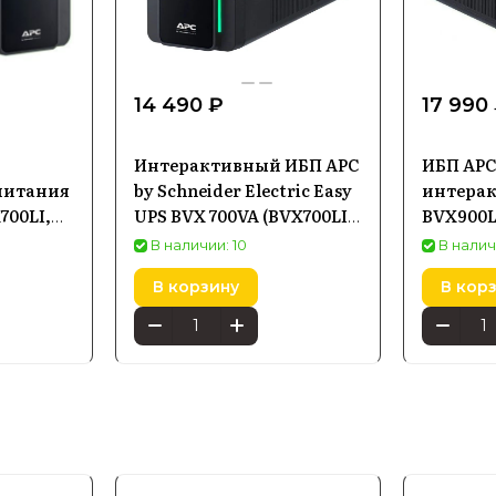
14 490 ₽
17 990
Интерактивный ИБП APC
ИБП APC
питания
by Schneider Electric Easy
интера
700LI,
UPS BVX 700VA (BVX700LI-
BVX900L
GR) черный
В наличии: 10
В налич
В корзину
В кор