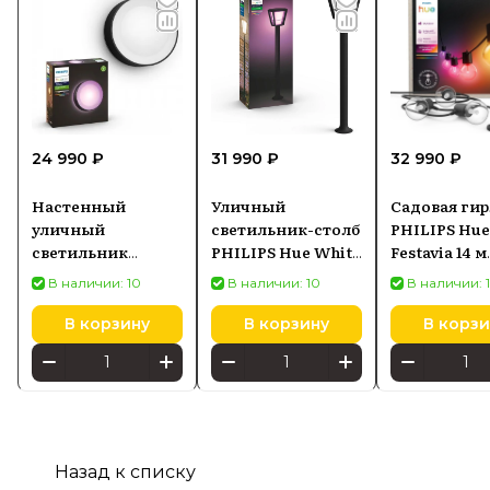
24 990 ₽
31 990 ₽
32 990 ₽
Настенный
Уличный
Садовая ги
уличный
светильник-столб
PHILIPS Hue
светильник
PHILIPS Hue White
Festavia 14 м
PHILIPS Hue White
and Color
872016937153
В наличии: 10
В наличии: 10
В наличии: 
& Color Ambiance
Ambiance Econic
Daylo черный
черный 1744230P7
В корзину
В корзину
В корзи
8718696174401
Назад к списку