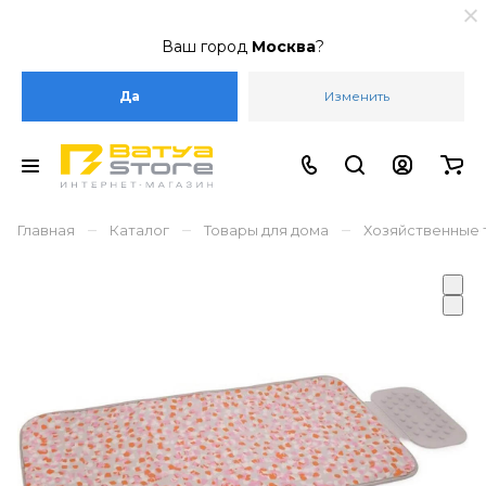
Ваш город
Москва
?
Да
Изменить
–
–
–
Главная
Каталог
Товары для дома
Хозяйственные 