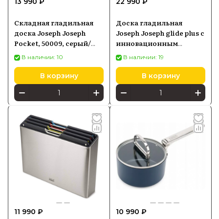
13 990 ₽
22 990 ₽
Складная гладильная
Доска гладильная
доска Joseph Joseph
Joseph Joseph glide plus с
Pocket, 50009, серый/
инновационным
желтый
чехлом (50006)
В наличии: 10
В наличии: 19
В корзину
В корзину
11 990 ₽
10 990 ₽