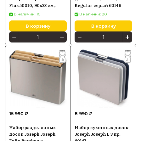
Plus 50010, 90х33 см,
Regular серый 60146
черный/голубой
В наличии: 10
В наличии: 20
В корзину
В корзину
15 990 ₽
8 990 ₽
Набор разделочных
Набор кухонных досок
досок Joseph Joseph
Joseph Joseph L 3 пр.
Folio Bamboo с
60147