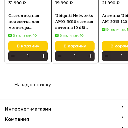
31 990 ₽
19 990 ₽
21 990 ₽
Светодиодная
Ubiquiti Networks
Антенна Ubi
подсветка для
AMO-5G10 сетевая
AM-2G15-120
монитора
антенна 10 dBi
В наличии: 
SCREENBAR HALO
Секторная
В наличии: 10
В наличии: 10
2
антенна
В корзину
В корзину
В корзи
Назад к списку
Интернет-магазин
Компания