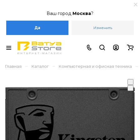
Ваш город
Москва
?
Да
Изменить
–
–
–
Главная
Каталог
Компьютерная и офисная техника