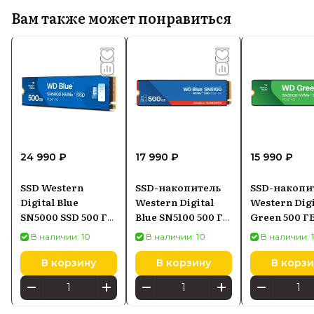
Вам также может понравиться
24 990 ₽
17 990 ₽
15 990 ₽
SSD Western
SSD-накопитель
SSD-накопи
Digital Blue
Western Digital
Western Digi
SN5000 SSD 500 ГБ
Blue SN5100 500 ГБ
Green 500 ГБ
M.2 PCIe NVMe
PCIe M.2
2280 SN300
В наличии: 10
В наличии: 10
В наличии: 
Gen4
(WDS500G5B0E)
PCIe 4.0
(WDS500G4B0E)
(WDS500G4G
В корзину
В корзину
В корзи