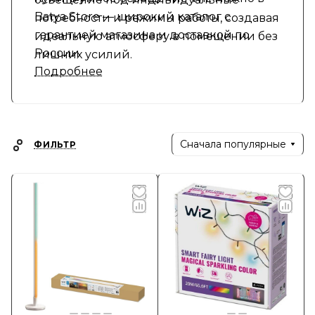
Batya Store — широкий каталог с
потребности и режимы работы, создавая
гарантией магазина и доставкой по
идеальную атмосферу в помещении без
России
лишних усилий.
Подробнее
Сначала популярные
ФИЛЬТР