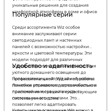
уникальные решения для создания
комфортной атмосферы в доме и офисе.
Популярные серии
Среди ассортимента Wiz особое
внимание заслуживают серии
светодиодных ламп и настенных
панелей с возможностью настройки
яркости и цветовой температуры. Эти
модели подходят для различных
Удобство и адаптивность
сценариев использования, от создания
уютного домашнего освещения до
Пользователи ценят Wiz за интуитивно
профессиональной студийной работы.
понятное управление через мобильное
Линейки отличаются долговечностью и
приложение и совместимость с
простотой интеграции в существующие
голосовыми ассистентами. Это
системы умного дома.
позволяет легко адаптировать
Купить умное освещение Wiz можно в
освещение под индивидуальные