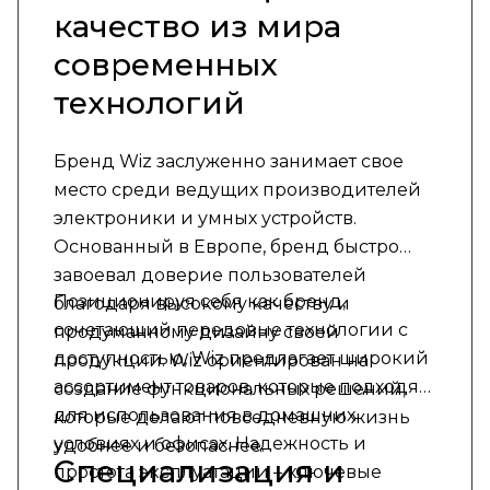
качество из мира
современных
технологий
Бренд Wiz заслуженно занимает свое
место среди ведущих производителей
электроники и умных устройств.
Основанный в Европе, бренд быстро
завоевал доверие пользователей
Позиционируя себя как бренд,
благодаря высокому качеству и
сочетающий передовые технологии с
продуманному дизайну своей
доступностью, Wiz предлагает широкий
продукции. Wiz ориентирован на
ассортимент товаров, которые подходят
создание функциональных решений,
для использования в домашних
которые делают повседневную жизнь
условиях и офисах. Надежность и
удобнее и безопаснее.
Специализация и
простота эксплуатации – ключевые