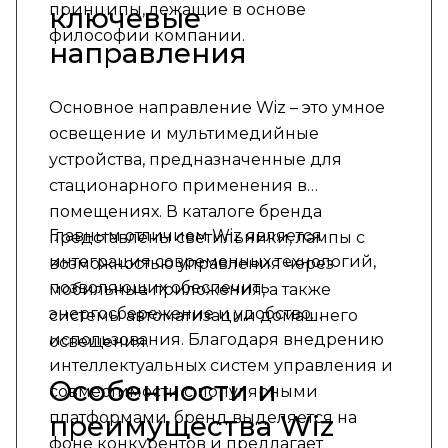
принципы, лежащие в основе
ключевые
философии компании.
направления
Основное направление Wiz – это умное
освещение и мультимедийные
устройства, предназначенные для
стационарного применения в
помещениях. В каталоге бренда
Главным отличием Wiz является
представлены светильники, лампы с
интеграция современных технологий,
возможностью управления через
позволяющих обеспечить
мобильные приложения, а также
энергосбережение и удобство
системы автоматизации домашнего
использования. Благодаря внедрению
освещения.
интеллектуальных систем управления и
Особенности и
совместимости с популярными
платформами, бренд выделяется на
преимущества Wiz
фоне конкурентов и предлагает