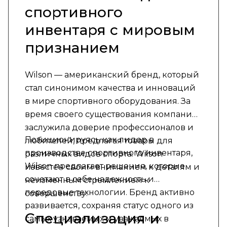
спортивного
инвентаря с мировым
признанием
Wilson — американский бренд, который
стал синонимом качества и инноваций
в мире спортивного оборудования. За
время своего существования компания
заслужила доверие профессионалов и
Позиционируясь как лидер в
любителей, предлагая товары для
производстве спортивного инвентаря,
различных видов спорта. Wilson
Wilson предлагает решения, которые
известен своим вниманием к деталям и
сочетают в себе надежность и
неизменным стремлением к
передовые технологии. Бренд активно
совершенству.
развивается, сохраняя статус одного из
Специализация и
самых узнаваемых и уважаемых в