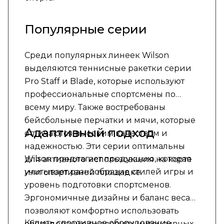
Популярные серии
Среди популярных линеек Wilson
выделяются теннисные ракетки серии
Pro Staff и Blade, которые используют
профессиональные спортсмены по
всему миру. Также востребованы
бейсбольные перчатки и мячи, которые
Адаптивный подход
отличаются высоким качеством и
надежностью. Эти серии оптимальны
Wilson предлагает продукцию, которая
для активного использования на корте
учитывает разнообразие стилей игры и
или спортивной площадке.
уровень подготовки спортсменов.
Эргономичные дизайны и баланс веса
позволяют комфортно использовать
Купить спортивное оборудование
оборудование в условиях интенсивных