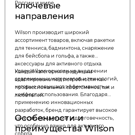
России и мире.
ключевые
направления
Wilson производит широкий
ассортимент товаров, включая ракетки
для тенниса, бадминтона, снаряжение
для бейсбола и гольфа, а также
аксессуары для активного отдыха.
Успех Wilson основан на внедрении
Каждая категория продукции
современных материалов и технологий,
адаптирована под потребности как
которые повышают эффективность и
профессиональных спортсменов, так и
комфорт использования. Благодаря
любителей.
применению инновационных
разработок, бренд гарантирует высокое
Особенности и
качество продукции и долговечность,
что особенно важно для активного
преимущества Wilson
спорта.