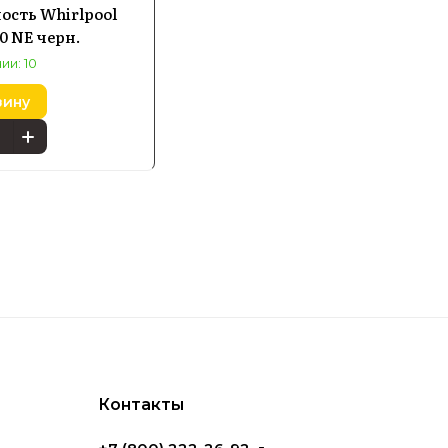
ы работы и повышенный уровень
ость Whirlpool
0 NE черн.
женерные решения, чтобы обеспечить
ии: 10
зину
lpool
ных машин с функцией умного дозирования
мпрессора и духовые шкафы с
 отличаются высокой производительностью
Контакты