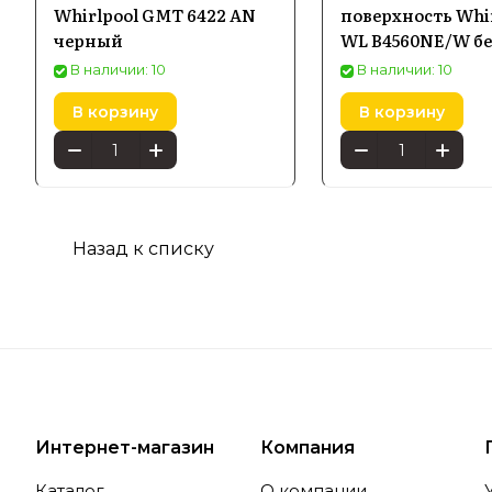
интеллект
Whirlpool GMT 6422 AN
поверхность Whi
черный
WL B4560NE/W б
безопасно
максималь
В наличии: 10
В наличии: 10
В корзину
В корзину
Особе
Назад к списку
Попул
Среди асс
моющих ср
многофунк
и адаптир
Интернет-магазин
Компания
Каталог
О компании