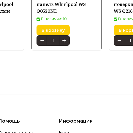
уальные системы управления, экономичные режим
rlpool
панель Whirlpool WS
поверхн
елый
Q0530NE
WS Q216
сти. Компания активно применяет современные ин
ное удобство и долговечность своих устройств.
В наличии: 10
В налич
В корзину
В кор
нности и преимущества Whir
ярные серии
ортимента Whirlpool выделяются линейки стираль
едств, холодильники с системой инверторного ко
циональными режимами приготовления. Эти серии
ованы для домашнего использования.
Помощь
Информация
Условия оплаты
Блог