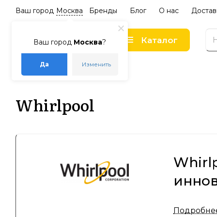
Ваш город
Москва
Бренды
Блог
О нас
Достав
Каталог
Ваш город
Москва
?
Да
Изменить
–
–
Главная
Бренды
Whirlpool
Whirlpool
Whirl
инно
Whirlpool
Подробне