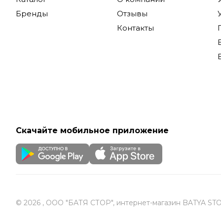
Комфор
Бренды
Отзывы
Контакты
Техника W
легкость 
инновацио
эксплуата
Купить бы
доставкой
Скачайте мобильное приложение
© 2026 , ООО "БАТЯ СТОР", интернет-магазин BATYA ST