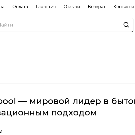
ка
Оплата
Гарантия
Отзывы
Возврат
Контакты
pool — мировой лидер в быто
вационным подходом
 — известный международный бренд, основанный в 
е