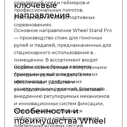
популярной среди геймеров и
ключевые
профессиональных пилотов,
направления
участвующих в киберспортивных
соревнованиях.
Основное направление Wheel Stand Pro
— производство стоек для гоночных
рулей и педалей, предназначенных для
стационарного использования в
помещении. В ассортимент входят
Особенностью бренда является
модели, совместимые с популярными
применение высококачественных
брендами рулей и педалей, что
материалов и продуманных
обеспечивает удобство и
конструктивных решений. Благодаря
универсальность для пользователей.
внедрению регулируемых механизмов
и инновационных систем фиксации,
Особенности и
Wheel Stand Pro добивается
стабильности и комфорта во время
преимущества Wheel
длительных игровых сессий,