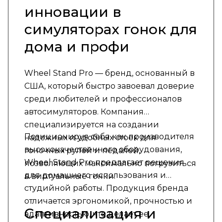
инновации в
симуляторах гонок для
дома и профи
Wheel Stand Pro — бренд, основанный в
США, который быстро завоевал доверие
среди любителей и профессионалов
автосимуляторов. Компания
специализируется на создании
Позиционируя себя как производителя
надежных и удобных стоек для
высококачественного оборудования,
гоночных рулей и педалей,
Wheel Stand Pro предлагает решения
позволяющих максимально погрузиться
для домашнего использования и
в виртуальные гонки.
студийной работы. Продукция бренда
отличается эргономикой, прочностью и
Специализация и
адаптивностью, что делает ее