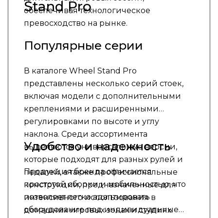
Stand Pro
обеспечивая технологическое
превосходство на рынке.
Популярные серии
В каталоге Wheel Stand Pro
представлены несколько серий стоек,
включая модели с дополнительными
креплениями и расширенными
регулировками по высоте и углу
наклона. Среди ассортимента
Удобство и надежность
выделяются универсальные версии,
которые подходят для разных рулей и
Продукция бренда отличается
педалей, а также профессиональные
простотой сборки и мобильностью, что
конструкции, предназначенные для
позволяет легко адаптировать
интенсивного использования в
оборудование под индивидуальные
домашних игровых зонах и студиях.