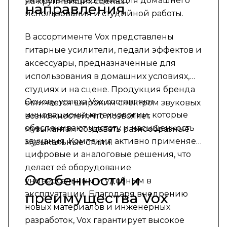
уникальные решения для домашнего
на крупнейших сценах.
направления
использования и студийной работы.
В ассортименте Vox представлены
гитарные усилители, педали эффектов и
аксессуары, предназначенные для
использования в домашних условиях,
студиях и на сцене. Продукция бренда
Основу успеха Vox составляют
отличается широким спектром звуковых
инновационные технологии, которые
возможностей, что позволяет
обеспечивают чистоту и насыщенность
музыкантам создавать разнообразные
звучания. Компания активно применяет
музыкальные стили.
цифровые и аналоговые решения, что
делает её оборудование
Особенности и
универсальным и удобным в
эксплуатации. Благодаря внедрению
преимущества Vox
новых материалов и инженерных
разработок, Vox гарантирует высокое