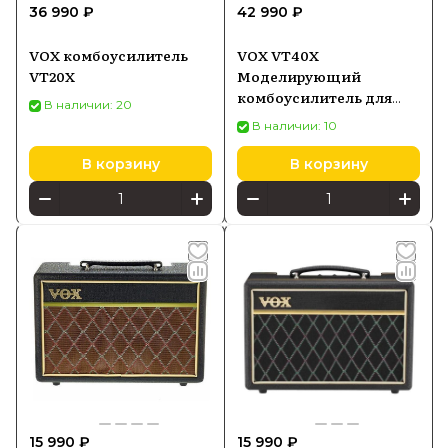
36 990 ₽
42 990 ₽
VOX комбоусилитель
VOX VT40X
VT20X
Моделирующий
комбоусилитель для
В наличии: 20
электрогитары, 40 Вт,
В наличии: 10
1x10', ламповый преамп
В корзину
В корзину
15 990 ₽
15 990 ₽