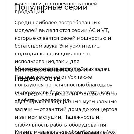
качество и долговечность своей
Популярные серии
продукции.
Среди наиболее востребованных
моделей выделяются серии AC и VT,
которые славятся своей мощностью и
богатством звука. Эти усилители
подходят как для домашнего
использования, так и для
Универсальность и
профессиональных студийных задач.
надежность
Педали эффектов от Vox также
пользуются популярностью благодаря
широкому выбору звуковых оттенков и
Vox предлагает решения, которые легко
удобству управления.
адаптируются под разные музыкальные
задачи — от занятий дома до концертов
и записи в студии. Надежность и
стабильность работы оборудования
Купить музыкальное оборудование Vox
делают его идеальным выбором для