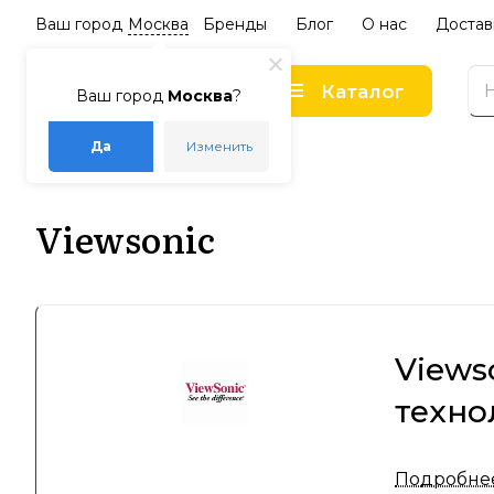
Ваш город
Москва
Бренды
Блог
О нас
Достав
Каталог
Ваш город
Москва
?
Да
Изменить
–
–
Главная
Бренды
Viewsonic
Viewsonic
Views
техно
Viewsonic
Подробне