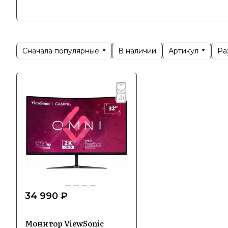
производс
доверие п
лидеров в
России и 
Сначала популярные
Артикул
Ра
В наличии
Позициони
широкий а
профессио
подходит 
Специ
Viewsonic
дисплеи, 
Ассортиме
34 990 ₽
стандарто
Монитор ViewSonic