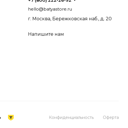
+7 (800) 222-26-92
hello@batyastore.ru
г. Москва, Бережковская наб., д. 20
использования: от стационарного
овий, где важны комфорт и качество
Напишите нам
нд пользуется популярностью среди
— широкий каталог с гарантией магазина и
Конфиденциальность
Оферта