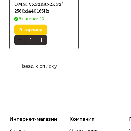
Особеннос
OMNI VX3218C-2K 32"
2560x1440 165Hz
высокой ц
превосход
В наличии: 10
эргономик
В корзину
Особе
Назад к списку
Попул
Среди асс
работы, г
быструю м
четкостью
Интернет-магазин
Компания
Каталог
О компании