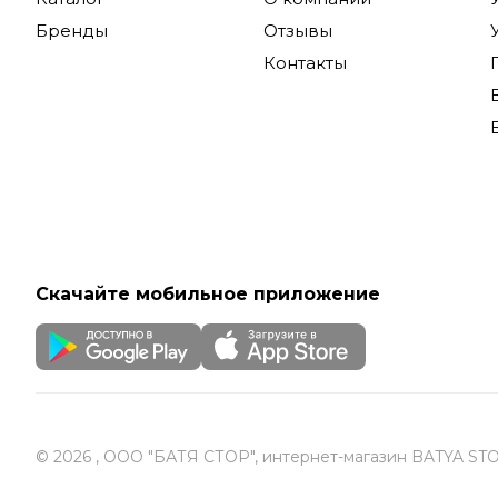
Бренды
Отзывы
Адапт
Контакты
Продукция
применени
изображен
широкого 
Купить мо
доставкой
Скачайте мобильное приложение
© 2026 , ООО "БАТЯ СТОР", интернет-магазин BATYA ST