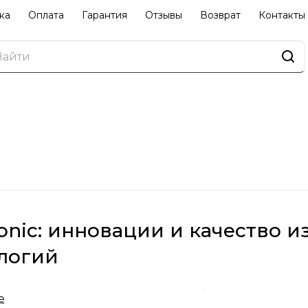
ка
Оплата
Гарантия
Отзывы
Возврат
Контакты
onic: инновации и качество и
логий
 — это известный международный бренд, основанны
е