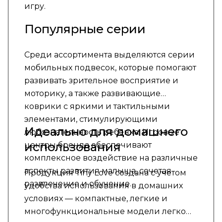
игру.
Популярные серии
Среди ассортимента выделяются серии
мобильных подвесок, которые помогают
развивать зрительное восприятие и
моторику, а также развивающие
коврики с яркими и тактильными
элементами, стимулирующими
Идеально для домашнего
любознательность ребенка. Игровые
использования
центры бренда обеспечивают
комплексное воздействие на различные
аспекты развития малыша, сочетая
Продукция Tiny Love создана с учетом
развлечение и обучение.
удобства использования в домашних
условиях — компактные, легкие и
многофункциональные модели легко