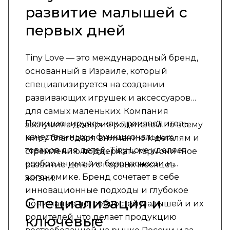
развитие малышей с
первых дней
Tiny Love — это международный бренд,
основанный в Израиле, который
специализируется на создании
развивающих игрушек и аксессуаров
для самых маленьких. Компания
Позиционируясь как производитель
заслужила доверие родителей по всему
качественных и функциональных
миру благодаря вниманию к деталям и
товаров для детей, Tiny Love уделяет
стремлению поддержать гармоничное
особое внимание безопасности и
развитие детей с первых месяцев
эргономике. Бренд сочетает в себе
жизни.
инновационные подходы и глубокое
Специализация и
понимание потребностей малышей и их
родителей, что делает продукцию
ключевые