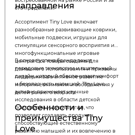
востребованной на рынке России и за
направления
его пределами.
Ассортимент Tiny Love включает
разнообразные развивающие коврики,
мобильные подвески, игрушки для
стимуляции сенсорного восприятия и
многофункциональные игровые
В основе успеха бренда лежат
центры. Все товары созданы для
передовые технологии и тщательный
домашнего использования и призваны
дизайн, который обеспечивает комфорт
поддерживать активное развитие
и безопасность малышей. Tiny Love
моторики, внимания и воображения у
активно применяет научные
детей раннего возраста.
исследования в области детской
Особенности и
психологии и физиологии, что
позволяет создавать продукты,
преимущества Tiny
способствующие естественному
Love
развитию малышей и их вовлечению в