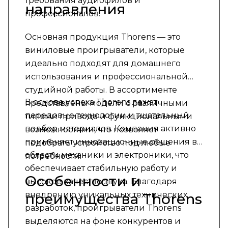
требования аудиофилов и
направления
профессионалов.
Основная продукция Thorens — это
виниловые проигрыватели, которые
идеально подходят для домашнего
использования и профессиональной
студийной работы. В ассортименте
В основе успеха Thorens лежат
представлены модели с различными
передовые технологии и тщательный
типами привода и функциональными
подбор материалов. Компания активно
возможностями, что позволяет
применяет инновационные решения в
подобрать устройство под любые
области механики и электроники, что
потребности.
обеспечивает стабильную работу и
Особенности и
высокое качество звука. Благодаря
внедрению уникальных технических
преимущества Thorens
разработок, проигрыватели Thorens
выделяются на фоне конкурентов и