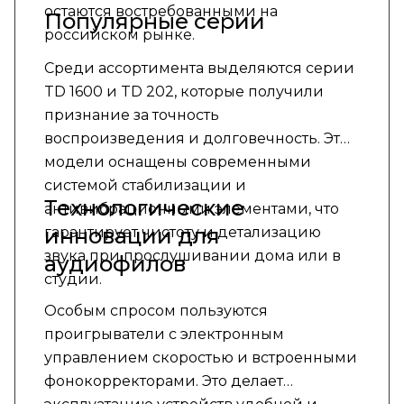
остаются востребованными на
Популярные серии
российском рынке.
Среди ассортимента выделяются серии
TD 1600 и TD 202, которые получили
признание за точность
воспроизведения и долговечность. Эти
модели оснащены современными
системой стабилизации и
Технологические
антивибрационными элементами, что
инновации для
гарантирует чистоту и детализацию
звука при прослушивании дома или в
аудиофилов
студии.
Особым спросом пользуются
проигрыватели с электронным
управлением скоростью и встроенными
фонокорректорами. Это делает