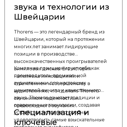
звука и технологии из
Швейцарии
Thorens — это легендарный бренд из
Швейцарии, который на протяжении
многих лет занимает лидирующие
позиции в производстве
высококачественных проигрывателей
Компания позиционирует себя как
виниловых дисков. Его история
производитель премиальной
наполнена инновациями и
аудиотехники для настоящих
стремлением к совершенству в
ценителей винила и качественного
аудиотехнике, что сделало Thorens
звука. Thorens сочетает традиции и
синонимом надежности и
современные технологии, создавая
превосходного звучания.
Специализация и
устройства, которые способны
удовлетворить самые взыскательные
ключевые