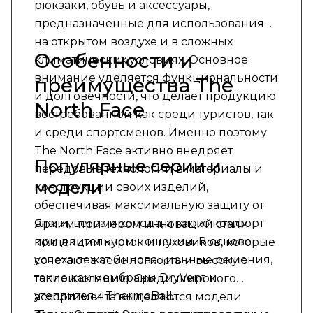
рюкзаки, обувь и аксессуары,
предназначенные для использования
на открытом воздухе и в сложных
Особенности и
климатических условиях. Основное
внимание уделяется функциональности
преимущества The
и долговечности, что делает продукцию
North Face
востребованной как среди туристов, так
и среди спортсменов. Именно поэтому
The North Face активно внедряет
Популярные серии и
передовые технологии в материалы и
модели
конструкции своих изделий,
обеспечивая максимальную защиту от
влаги, ветра и холода, а также комфорт
Ярким примером инноваций стали
при длительном ношении. В основе
коллекции курток и пуховиков, которые
успеха лежат инновационные решения,
сочетают в себе легкость и высокую
такие как мембраны DryVent и
теплоизоляцию. Среди широкого
утеплители ThermoBall.
ассортимента выделяются модели