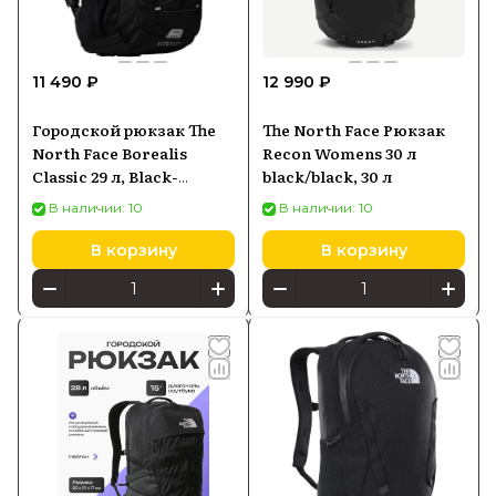
Купить экипировку The North Face
11 490 ₽
12 990 ₽
можно в Batya Store с официальной
гарантией и быстрой доставкой по
Городской рюкзак The
The North Face Рюкзак
России.
North Face Borealis
Recon Womens 30 л
Classic 29 л, Black-
black/black, 30 л
Asphalt (NF00CF9C)
В наличии: 10
В наличии: 10
В корзину
В корзину