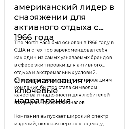
американский лидер в
снаряжении для
активного отдыха с
1966 года
The North Face был основан в 1966 году в
США и с тех пор зарекомендовал себя
как один из самых узнаваемых брендов
в сфере экипировки для активного
отдыха и экстремальных условий.
Специализация и
Благодаря своему опыту и инновациям
компания быстро стала символом
ключевые
качества и надежности для любителей
направления
природы и профессионалов.
Компания выпускает широкий спектр
изделий, включая верхнюю одежду,