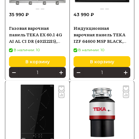
35 990 ₽
43 990 ₽
Газовая варочная
Индукционная
панель TEKA EX 60.1 4G
варочная панель TEKA
AI AL CI DR (40212215),
IZF 64600 MSP BLACK,
серебристый
черный
В наличии: 10
В наличии: 10
В корзину
В корзину