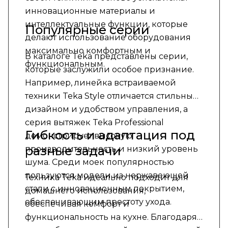
инновационные материалы и
интеллектуальные функции, которые
Популярные серии
делают использование оборудования
максимально комфортным и
В каталоге Teka представлены серии,
функциональным.
которые заслужили особое признание.
Например, линейка встраиваемой
техники Teka Style отличается стильным
дизайном и удобством управления, а
серия вытяжек Teka Professional
Гибкость и адаптация под
демонстрирует высокую
разные задачи
производительность и низкий уровень
шума. Среди моек популярностью
пользуются модели из нержавеющей
Техника Teka идеально подходит для
стали с инновационным покрытием,
домашнего использования,
обеспечивающим простоту ухода.
обеспечивая комфорт и
функциональность на кухне. Благодаря