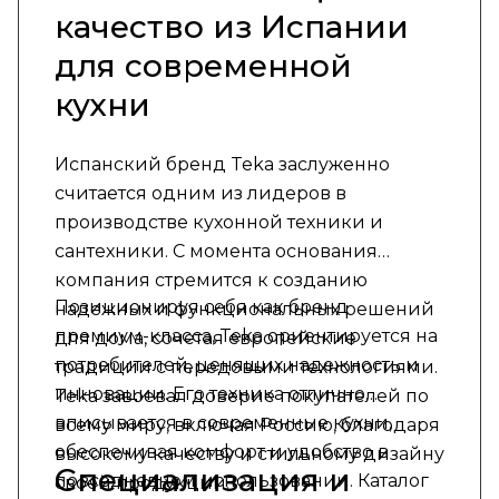
качество из Испании
для современной
кухни
Испанский бренд Teka заслуженно
считается одним из лидеров в
производстве кухонной техники и
сантехники. С момента основания
компания стремится к созданию
Позиционируя себя как бренд
надежных и функциональных решений
премиум-класса, Teka ориентируется на
для дома, сочетая европейские
потребителей, ценящих надежность и
традиции с передовыми технологиями.
инновации. Его техника отлично
Teka завоевал доверие покупателей по
вписывается в современные кухни,
всему миру, включая Россию, благодаря
обеспечивая комфорт и удобство в
высокому качеству и стильному дизайну
Специализация и
повседневном использовании. Каталог
своей продукции.