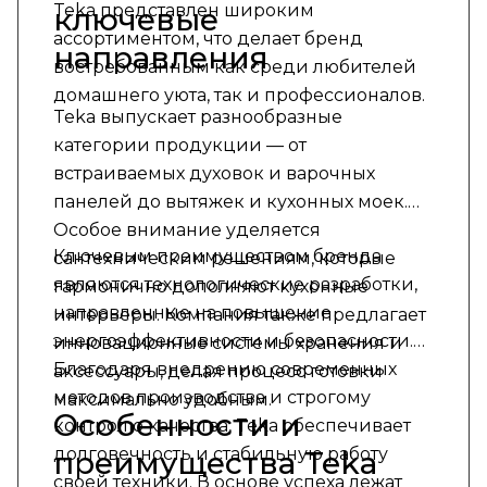
Teka представлен широким
ключевые
ассортиментом, что делает бренд
направления
востребованным как среди любителей
домашнего уюта, так и профессионалов.
Teka выпускает разнообразные
категории продукции — от
встраиваемых духовок и варочных
панелей до вытяжек и кухонных моек.
Особое внимание уделяется
Ключевым преимуществом бренда
сантехническим решениям, которые
являются технологические разработки,
гармонично дополняют кухонные
направленные на повышение
интерьеры. Компания также предлагает
энергоэффективности и безопасности.
инновационные системы хранения и
Благодаря внедрению современных
аксессуары, делая процесс готовки
методов производства и строгому
максимально удобным.
Особенности и
контролю качества, Teka обеспечивает
долговечность и стабильную работу
преимущества Teka
своей техники. В основе успеха лежат