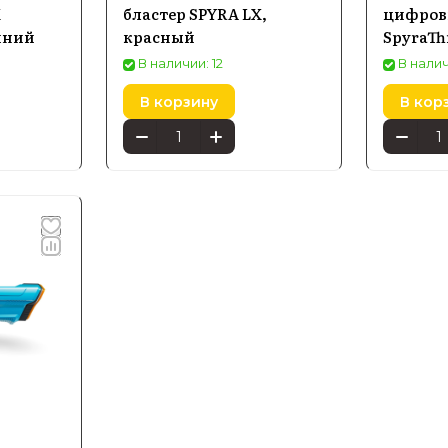
X
бластер SPYRA LX,
цифров
иний
красный
SpyraTh
В наличии: 12
В налич
нности и преимущества Spyr
В корзину
В кор
ярные серии
елей Spyra выделяются серии Spyra One и Spyra Tw
а и скоростью выстрела. Эти бластеры идеально под
 организовать веселые и безопасные игры на свежем 
льный функционал
длагает гаджеты с заряжаемой батареей и интеллект
ает равномерную и мощную струю. Благодаря компак