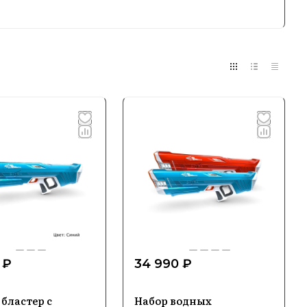
ть и инновации, Spyra ориентируется на
ни и ищут надежные гаджеты для игр с
 известность благодаря оригинальному
вления
астеры, которые идеально подходят для
оляют устраивать захватывающие водные
использовании.
 ₽
34 990 ₽
ых технологий, обеспечивающих точность
лектуальных систем дозировки воды и
бластер с
Набор водных
игрушек как лидер инноваций и качества.