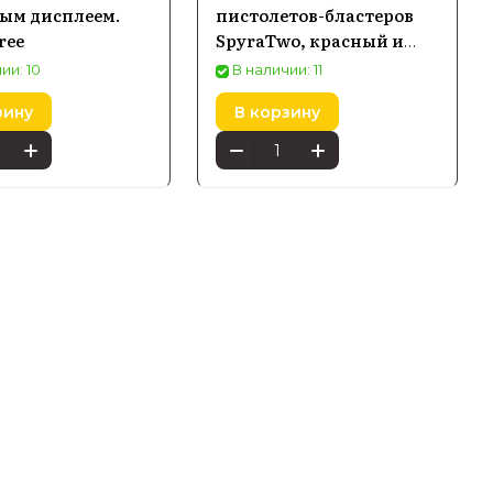
ым дисплеем.
пистолетов-бластеров
ree
SpyraTwo, красный и
синий
ии: 10
В наличии: 11
a
зину
В корзину
o, которые отличаются мощностью, емкостью
ходят для активного отдыха на природе и
воздухе как для детей, так и для взрослых.
уальной системой контроля воды, что
тности и легкости, водяные бластеры легко