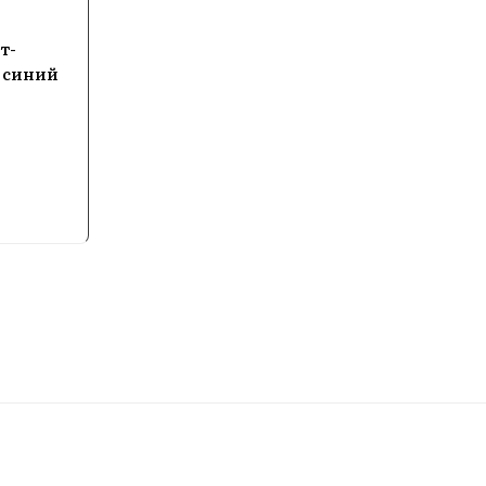
обой в поездку или на пикник, что делает их незаме
т-
, синий
дяные бластеры Spyra можно в Batya Store — широки