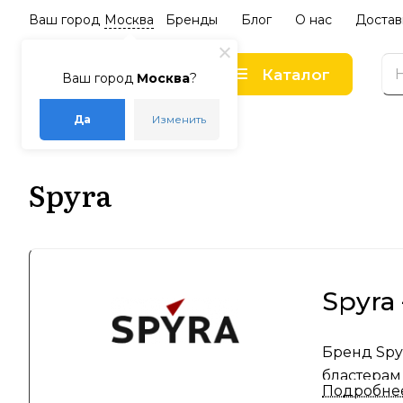
Ваш город
Москва
Бренды
Блог
О нас
Достав
Каталог
Ваш город
Москва
?
Да
Изменить
–
–
Главная
Бренды
Spyra
Spyra
Spyra
Бренд Spy
бластерам
Подробне
предлагае