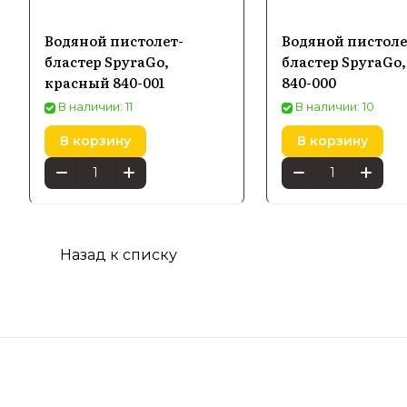
взять с с
Водяной пистолет-
Водяной пистоле
бластер SpyraGo,
бластер SpyraGo
Купить во
красный 840-001
840-000
по России
В наличии: 11
В наличии: 10
В корзину
В корзину
Назад к списку