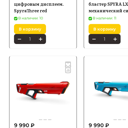
цифровым дисплеем.
бластер SPYRA L
SpyraThree red
механический с
В наличии: 10
В наличии: 11
Особе
В корзину
В корзину
Попул
Среди мод
резервуар
позволяют
Уника
Spyra пре
9 990 ₽
9 990 ₽
обеспечив