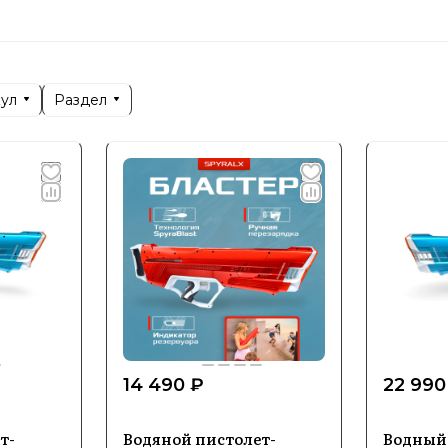
вень.
руясь как бренд, сочетающий качество, безопаснос
елей, которые предпочитают динамичный образ жиз
кул
Раздел
и семьей. В России Spyra приобретает все большую
 функциональности.
ализация и ключевые напра
менте Spyra представлены современные водяные бл
 отдыха на улице. Эти портативные устройства позв
 обеспечивая максимальный комфорт и удобство в 
14 490 ₽
22 990
остоинством бренда является применение передов
и дальность действия. Благодаря внедрению интел
т-
Водяной пистолет-
Водный 
ному дизайну, Spyra выделяется на рынке водяных 