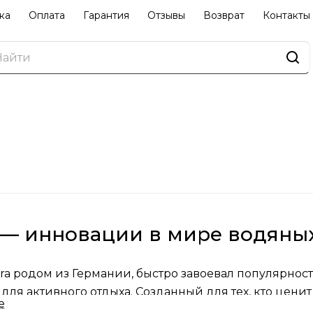
ка
Оплата
Гарантия
Отзывы
Возврат
Контакты
 — инновации в мире водяны
ra родом из Германии, быстро завоевал популярно
 для активного отдыха. Созданный для тех, кто цени
е
т игрушки нового поколения, которые выводят раз