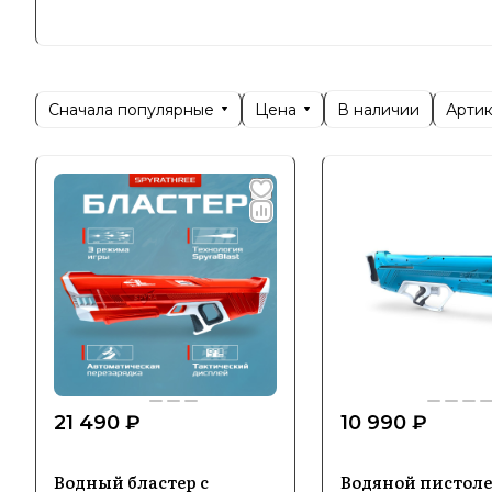
новый уро
Позициони
пользоват
Сначала популярные
Цена
Арти
В наличии
друзьями 
дизайну и
Специ
В ассорти
активного
сражения,
21 490 ₽
10 990 ₽
Главным д
стрельбы 
Водный бластер с
Водяной пистоле
эргономич