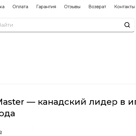
ка
Оплата
Гарантия
Отзывы
Возврат
Контакты
Master — канадский лидер в 
года
Spin Master была основана в 1994 году в Канаде и с
е