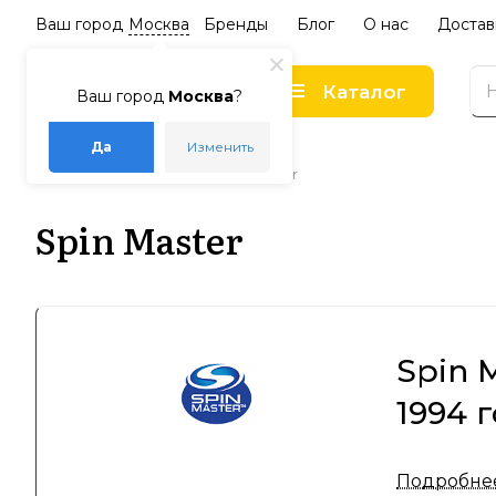
Ваш город
Москва
Бренды
Блог
О нас
Достав
Каталог
Ваш город
Москва
?
Да
Изменить
–
–
Главная
Бренды
Spin Master
Spin Master
Spin 
1994 
Компания 
Подробне