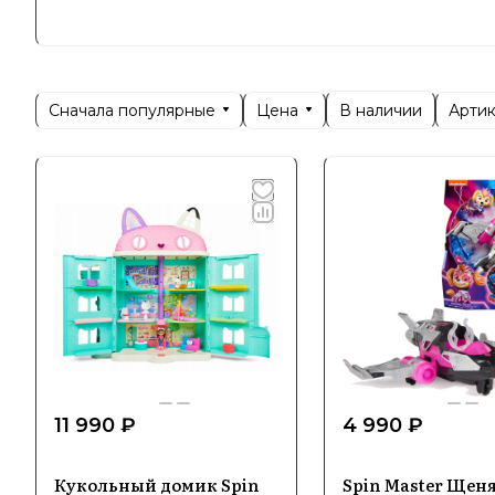
благодаря
глобально
Сначала популярные
Цена
Арти
В наличии
Специ
Spin Mast
наборов, 
включает 
робототехники. Благодаря постоянному внедрению передовых технол
решений, 
безопасны
Особе
11 990 ₽
4 990 ₽
Популя
Кукольный домик Spin
Spin Master Щен