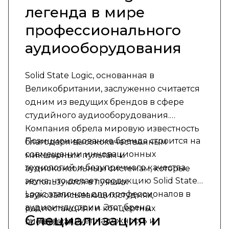
легенда в мире
профессионального
аудиооборудования
Solid State Logic, основанная в
Великобритании, заслуженно считается
одним из ведущих брендов в сфере
студийного аудиооборудования.
Компания обрела мировую известность
Позиционирование бренда строится на
благодаря высококачественным
совмещении инновационных
микшерным пультам и
технологий и безупречного качества
аудиоконсольным системам, которые
звука, что делает продукцию Solid State
используются в лучших
Logic эталоном для профессионалов в
звукозаписывающих студиях,
аудиоиндустрии. Этот бренд
радиостанциях и концертных
Специализация и
символизирует надежность и
площадках.