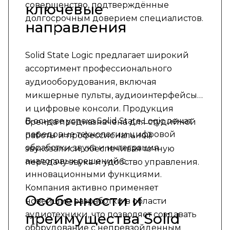
совершенство, подтверждённые
ключевые
долгосрочным доверием специалистов.
направления
Solid State Logic предлагает широкий
ассортимент профессионального
аудиооборудования, включая
микшерные пульты, аудиоинтерфейсы
и цифровые консоли. Продукция
В основе успеха Solid State Logic лежат
бренда предназначена для студийной
передовые технологии цифровой
работы и профессиональной
обработки звука и интеграция
звукозаписи, обеспечивая точную
аналоговых решений с
передачу звука и удобство управления.
инновационными функциями.
Компания активно применяет
Особенности и
новейшие разработки в области
аудиотехники, что позволяет создавать
преимущества Solid
оборудование с непревзойденным