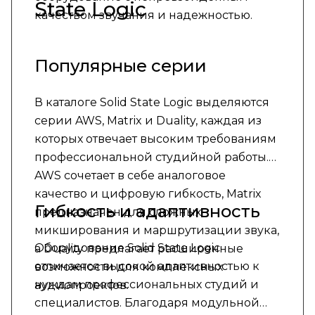
State Logic
качеством звучания и надежностью.
Популярные серии
В каталоге Solid State Logic выделяются
серии AWS, Matrix и Duality, каждая из
которых отвечает высоким требованиям
профессиональной студийной работы.
AWS сочетает в себе аналоговое
качество и цифровую гибкость, Matrix
Гибкость и адаптивность
предназначен для сложных
микширования и маршрутизации звука,
Оборудование Solid State Logic
а Duality предлагает расширенные
отличается высокой адаптивностью к
возможности для комплексных
нуждам профессиональных студий и
аудиопроектов.
специалистов. Благодаря модульной