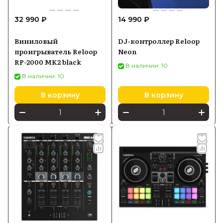
Reloop можно в Batya Store с
32 990 ₽
14 990 ₽
официальной гарантией и доставкой по
России по выгодной цене.
Виниловый
DJ-контроллер Reloop
проигрыватель Reloop
Neon
RP-2000 MK2 black
В наличии: 10
В наличии: 10
В корзину
В корзину