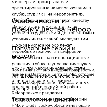
микшеры и проигрыватели,
ориентированные на использование в
клубах, студиях и на мероприятиях.
Особенности и
Особое внимание уделяется качеству
сборки и эргономике, что делает
преимущества Reloop
устройства удобными и долговечными в
условиях интенсивной эксплуатации.
В основе успеха Reloop лежат
Популярные серии и
передовые технологии цифровой
модели
обработки сигнала и инновационные
решения в области управления звуком.
Ярким примером инноваций стали
Компания активно внедряет разработки,
линейки Beatmix и Terminal Mix, которые
улучшающие точность и стабильность
отлично подходят для живых
работы оборудования при различных
выступлений и студийной работы.
сценариях диджеинга.
Reloop также предлагает
Технологии и дизайн
профессиональные микшеры серий
RMX и Digital Jockey, обеспечивающие