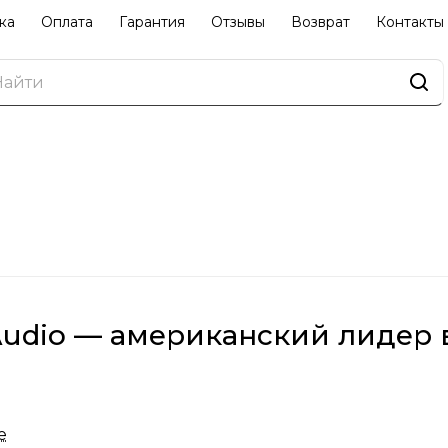
ка
Оплата
Гарантия
Отзывы
Возврат
Контакты
Audio — американский лидер в
 начала свою деятельность в 1972 году в США и с т
е