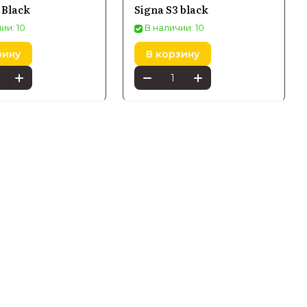
 Black
Signa S3 black
d и Reserve, каждая из которых сочетает в
ии: 10
В наличии: 10
агманскими решениями считаются
е обеспечивают глубокие басы и чистый звук
зину
В корзину
 комнатах и домашних студиях, где важна
иоформатов и использует технологии,
ие искажения. Компания также
укции благодаря тщательному контролю
 с официальной гарантией производителя и