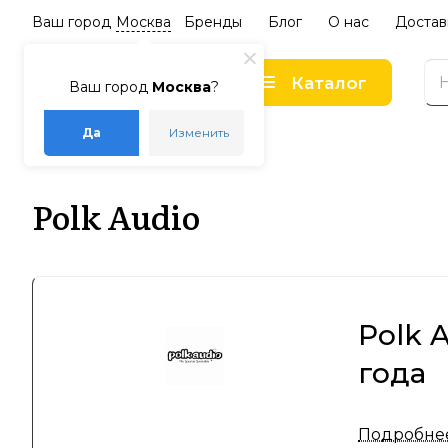
Ваш город
Москва
Бренды
Блог
О нас
Достав
Каталог
Ваш город
Москва
?
Да
Изменить
–
–
Главная
Бренды
Polk Audio
Polk Audio
Polk 
года
Polk Audio
Подробне