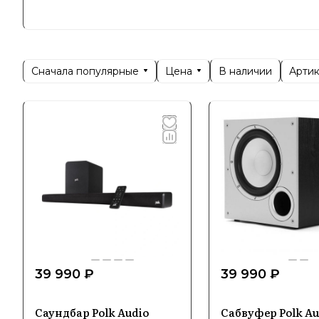
высококла
обеспечит
Сначала популярные
Цена
Арти
В наличии
Специ
Polk Audi
сабвуферы
Особеннос
материало
Именно по
стабильну
Особе
39 990 ₽
39 990 ₽
Популя
Саундбар Polk Audio
Сабвуфер Polk Au