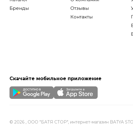
Игрова
Бренды
Отзывы
Контакты
Playstati
эксклюзив
бренд при
Купить кон
России
Скачайте мобильное приложение
© 2026 , ООО "БАТЯ СТОР", интернет-магазин BATYA ST