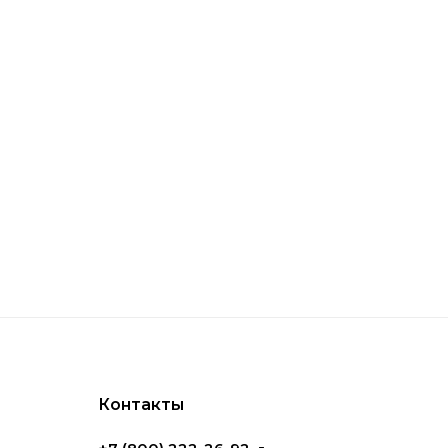
вно применяет инновационные решения в
 стабильную работу и поддерживает высокий
tation
n 4 и Playstation 5, каждая из которых
остребованы благодаря удобству
временных функций, что делает их
Контакты