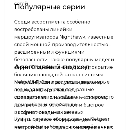
сетей.
Популярные серии
Среди ассортимента особенно
востребованы линейки
маршрутизаторов Nighthawk, известные
своей мощной производительностью и
расширенными функциями
безопасности. Также популярны модели
Адаптивный подход
серии Orbi, обеспечивающие покрытие
больших площадей за счет системы
Netgear предлагает решения, которые
Mesh Wi-Fi. Эти продукты идеально
легко адаптируются под разные
подходят для домашнего
сценарии использования — от простого
использования и небольших офисов,
домашнего интернета до
где требуется устойчивое и быстрое
профессиональных сетевых
интернет-соединение.
Купить сетевое оборудование Netgear
инфраструктур. Благодаря удобным
можно в Batya Store — широкий каталог
настройкам и поддержке современных