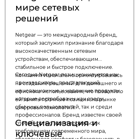
мире сетевых
решений
Netgear — это международный бренд,
который заслужил признание благодаря
высококачественным сетевым
устройствам, обеспечивающим
стабильное и быстрое подключение.
Сегодня Netgear позиционируется как
Компания изначально ориентировалась
производитель, предлагающий
на создание решений для домашнего и
инновационные и надежные продукты,
офисного использования, что позволило
которые востребованы как среди
ей занять прочные позиции на рынке
обычных пользователей, так и среди
цифровых технологий.
профессионалов. Бренд известен своей
Специализация и
способностью адаптироваться к
требованиям современного мира,
ключевые