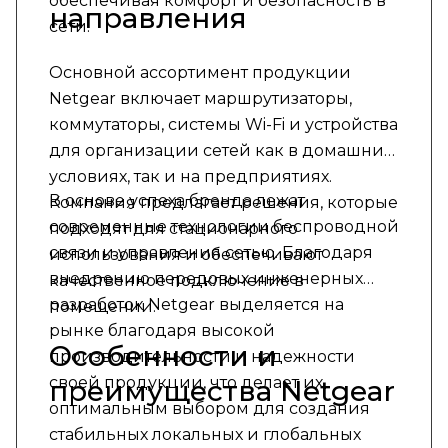
обеспечивая комфорт и безопасность в
направления
сети.
Основной ассортимент продукции
Netgear включает маршрутизаторы,
коммутаторы, системы Wi-Fi и устройства
для организации сетей как в домашних
условиях, так и на предприятиях.
В основе успеха бренда лежат
Компания предлагает решения, которые
современные технологии беспроводной
подходят для стационарного
связи и управления сетью. Благодаря
использования и обеспечивают
внедрению передовых инженерных
качественное подключение в
разработок Netgear выделяется на
помещении.
рынке благодаря высокой
Особенности и
производительности и надежности
своей продукции, что делает их
преимущества Netgear
оптимальным выбором для создания
стабильных локальных и глобальных