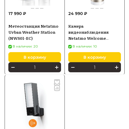
17 990 ₽
24 990 ₽
Метеостанция Netatmo
Камера
Urban Weather Station
видеонаблюдения
(NWS01-EC)
Netatmo Welcome
Camera серебристый
В наличии: 20
В наличии: 10
В корзину
В корзину