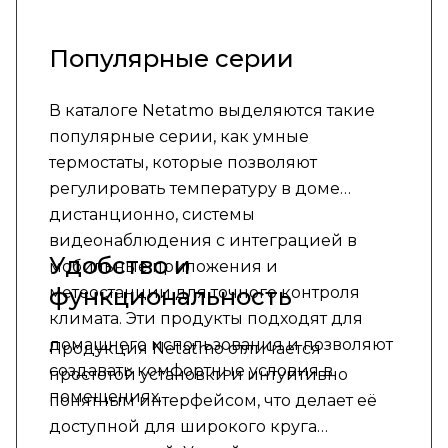
Популярные серии
В каталоге Netatmo выделяются такие
популярные серии, как умные
термостаты, которые позволяют
регулировать температуру в доме
дистанционно, системы
видеонаблюдения с интеграцией в
Удобство и
мобильные приложения и
функциональность
метеостанции для точного контроля
климата. Эти продукты подходят для
домашнего использования и позволяют
Продукция Netatmo отличается
создавать комфортные условия в
простотой установки и интуитивно
помещениях.
понятным интерфейсом, что делает её
доступной для широкого круга