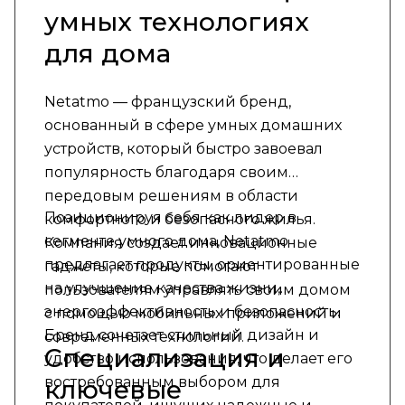
умных технологиях
для дома
Netatmo — французский бренд,
основанный в сфере умных домашних
устройств, который быстро завоевал
популярность благодаря своим
передовым решениям в области
Позиционируя себя как лидер в
комфортного и безопасного жилья.
сегменте умного дома, Netatmo
Компания создает инновационные
предлагает продукты, ориентированные
гаджеты, которые помогают
на улучшение качества жизни,
пользователям управлять своим домом
энергоэффективность и безопасность.
с помощью мобильных приложений и
Бренд сочетает стильный дизайн и
современных технологий.
Специализация и
удобство использования, что делает его
востребованным выбором для
ключевые