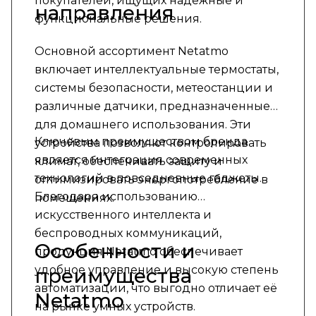
покупателей, ищущих надежные и
направления
функциональные решения.
Основной ассортимент Netatmo
включает интеллектуальные термостаты,
системы безопасности, метеостанции и
различные датчики, предназначенные
для домашнего использования. Эти
Ключевым преимуществом бренда
устройства позволяют контролировать
является интеграция современных
климат, обеспечивать защиту и
технологий в повседневные гаджеты.
оптимизировать энергопотребление в
Благодаря использованию
помещениях.
искусственного интеллекта и
беспроводных коммуникаций,
Особенности и
продукция Netatmo обеспечивает
удобное управление и высокую степень
преимущества
автоматизации, что выгодно отличает её
Netatmo
на рынке умных устройств.