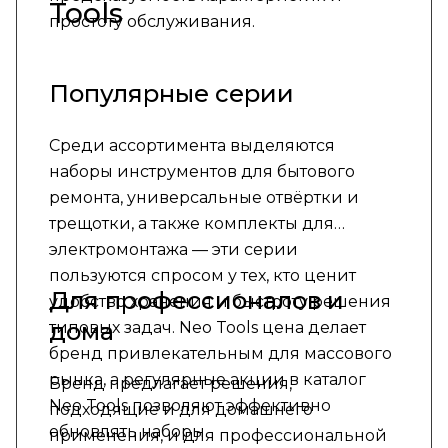
Tools
простоту обслуживания.
Популярные серии
Среди ассортимента выделяются
наборы инструментов для бытового
ремонта, универсальные отвёртки и
трещотки, а также комплекты для
электромонтажа — эти серии
пользуются спросом у тех, кто ценит
Для профессионалов и
удобство хранения и быстроту решения
дома
типовых задач. Neo Tools цена делает
бренд привлекательным для массового
рынка, а регулярные акции в каталог
Бренд предлагает решения,
Neo Tools позволяют эффективно
подходящие и для домашнего
обновлять наборы.
применения, и для профессиональной