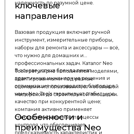
надежность по разумной цене.
ключевые
направления
Bазовая продукция включает ручной
инструмент, измерительные приборы,
наборы для ремонта и аксессуары — всё,
что нужно для домашних и
профессиональных задач. Каталог Neo
В основе успеха бренда лежат
Tools регулярно пополняется моделями,
практичные инженерные решения и
адаптированными под разные
оптимизация производства, благодаря
сценарии использования, от небольшой
чему Neo Tools гарантирует стабильное
мастерской до строительной площадки.
качество при конкурентной цене;
компания активно применяет
Особенности и
стандартизированные процессы
контроля, что обеспечивает
преимущества Neo
предсказуемость характеристик и