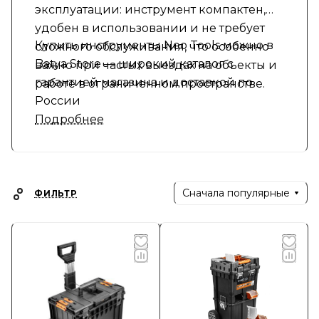
эксплуатации: инструмент компактен,
удобен в использовании и не требует
Купить инструменты Neo Tools можно в
сложного обслуживания, что особенно
Batya Store — широкий каталог с
важно при частых выездах на объекты и
гарантией магазина и доставкой по
работе в ограниченном пространстве.
России
Подробнее
Сначала популярные
ФИЛЬТР