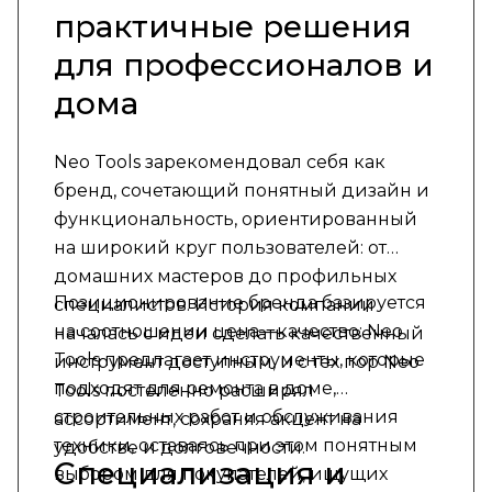
практичные решения
для профессионалов и
дома
Neo Tools зарекомендовал себя как
бренд, сочетающий понятный дизайн и
функциональность, ориентированный
на широкий круг пользователей: от
домашних мастеров до профильных
Позиционирование бренда базируется
специалистов. История компании
на соотношении цена—качество: Neo
началась с идеи сделать качественный
Tools предлагает инструменты, которые
инструмент доступным, и с тех пор Neo
подходят для ремонта в доме,
Tools постепенно расширял
строительных работ и обслуживания
ассортимент, сохраняя акцент на
техники, оставаясь при этом понятным
удобстве и долговечности.
Специализация и
выбором для покупателей, ищущих