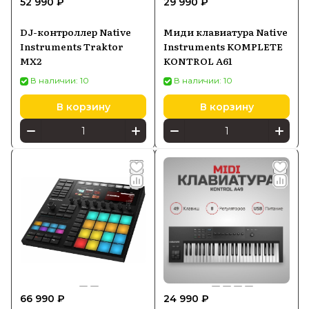
52 990 ₽
29 990 ₽
инновациями и качеством, что делает ее
популярной среди профессионалов и
DJ-контроллер Native
Миди клавиатура Native
любителей в области музыки и
Instruments Traktor
Instruments KOMPLETE
звукозаписи.
MX2
KONTROL A61
В наличии: 10
В наличии: 10
В корзину
В корзину
66 990 ₽
24 990 ₽