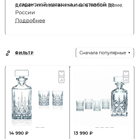
с гарантией магазина и доставкой по
делает их незаменимыми в любом доме.
России
Подробнее
Сначала популярные
ФИЛЬТР
14 990 ₽
13 990 ₽