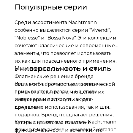
Популярные серии
Среди ассортимента Nachtmann
особенно выделяются серии "Vivendi",
"Noblesse" и "Bossa Nova". Эти коллекции
сочетают классические и современные
элементы, что позволяет использовать
их как для повседневного применения,
Универсальность и стиль
так и для праздничных застолий.
Флагманские решения бренда
Изделия Nachtmann прекрасно
отличаются прочностью и эстетической
вписываются в различные стили
привлекательностью, что делает их
интерьера и подходят как для
популярными в России и за ее
домашнего использования, так и для
пределами.
подарков. Бренд предлагает решения,
Купить стеклянные изделия Nachtmann
которые ценятся за сочетание
можно в Batya Store — широкий каталог
функциональности и эстетики, что