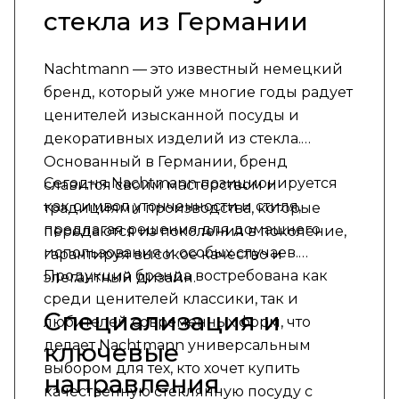
стекла из Германии
Nachtmann — это известный немецкий
бренд, который уже многие годы радует
ценителей изысканной посуды и
декоративных изделий из стекла.
Основанный в Германии, бренд
Сегодня Nachtmann позиционируется
славится своим мастерством и
как символ утонченности и стиля,
традициями производства, которые
предлагая решения для домашнего
передаются из поколения в поколение,
использования и особых случаев.
гарантируя высокое качество и
Продукция бренда востребована как
элегантный дизайн.
среди ценителей классики, так и
Специализация и
любителей современных форм, что
делает Nachtmann универсальным
ключевые
выбором для тех, кто хочет купить
направления
качественную стеклянную посуду с