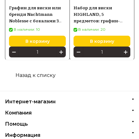
Графин для виски или
Набор для виски
бренди Nachtmann
HIGHLAND, 5
Noblesse с бокалами 3
предметов: графин-
элемента (91899)
штоф, объем: 750 мл и 4
В наличии: 10
В наличии: 20
стакана, объем: 345 мл,
цвет: прозрачный,
В корзину
В корзину
материал: хрустальное
стекло N98196
Назад к списку
Интернет-магазин
Компания
Помощь
Информация