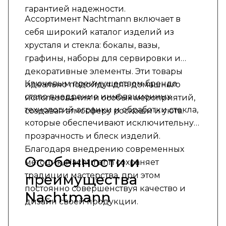
гарантией надежности.
Ассортимент Nachtmann включает в
себя широкий каталог изделий из
хрусталя и стекла: бокалы, вазы,
графины, наборы для сервировки и
декоративные элементы. Эти товары
Ключевым преимуществом бренда
идеально подойдут для домашнего
стало внедрение инновационных
использования и особых мероприятий,
технологий огранки и обработки стекла,
создавая атмосферу роскоши и уюта.
которые обеспечивают исключительную
прозрачность и блеск изделий.
Благодаря внедрению современных
Особенности и
методик, Nachtmann сохраняет
традиции мастерства, при этом
преимущества
постоянно совершенствуя качество и
Nachtmann
дизайн своей продукции.