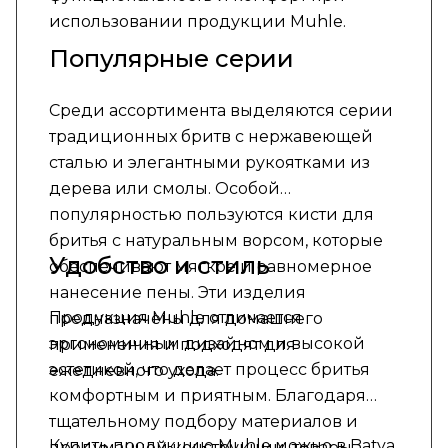
использовании продукции Muhle.
Популярные серии
Среди ассортимента выделяются серии
традиционных бритв с нержавеющей
сталью и элегантными рукоятками из
дерева или смолы. Особой
популярностью пользуются кисти для
бритья с натуральным ворсом, которые
Удобство и стиль
обеспечивают мягкое и равномерное
нанесение пены. Эти изделия
Продукция Muhle отличается
предназначены для домашнего
эргономичным дизайном и высокой
применения и подходят для
эстетикой, что делает процесс бритья
ежедневного ухода.
комфортным и приятным. Благодаря
тщательному подбору материалов и
Купить продукцию Muhle можно в Batya
продуманной конструкции, товары