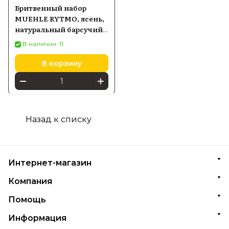
Бритвенный набор
MUEHLE RYTMO, ясень,
натуральный барсучий
ворс, бритва Fusion,
В наличии: 11
чаша (S 81 H 220 SF)
В корзину
Назад к списку
Интернет-магазин
Компания
Помощь
Информация