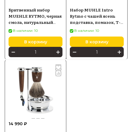
Бритвенный набор
Набор MUHLE Intro
MUEHLE RYTMO, черная
Rytmo с чашей ясень
смола, натуральный
подставка, помазок, Т-
барсучий ворс, Т-
образная бритва,
В наличии: 10
В наличии: 10
образная бритва, чаша
коричневый
В корзину
В корзину
14 990 ₽