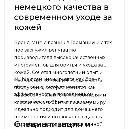
немецкого качества в
современном уходе за
кожей
Бренд Muhle возник в Германии и с тех
пор заслужил репутацию
производителя высококачественных
инструментов для бритья и ухода за
кожей. Сочетая многолетний опыт и
Muhle позиционируется как бренд,
мастерство, компания предлагает
обеспечивающий комфорт и
продукцию, которая ценится как
эффективность в повседневном
профессионалами, так и любителями
использовании. Его продукция
классического бритья по всему миру.
идеально подходит для домашнего
применения и позволяет создавать
Специализация и
атмосферу настоящего спа в ванной