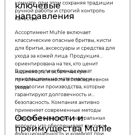
комнате, при этом сохраняя традиции
ключевые
ручной работы и строгий контроль
направления
качества.
Ассортимент Muhle включает
классические опасные бритвы, кисти
для бритья, аксессуары и средства для
ухода за кожей лица. Продукция
ориентирована на тех, кто ценит
В основе успеха бренда лежат
надежность и эстетическую
инновационные материалы и
привлекательность в повседневном
технологии производства, которые
уходе.
гарантируют долговечность и
безопасность. Компания активно
применяет современные методы
Особенности и
обработки металлов и натуральных
волокон, что обеспечивает высокую
преимущества Muhle
функциональность и комфорт при