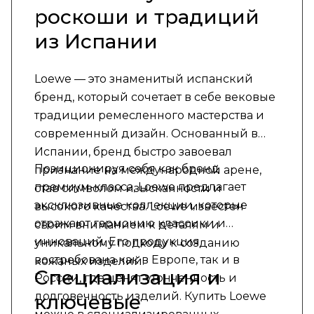
роскоши и традиций
из Испании
Loewe — это знаменитый испанский
бренд, который сочетает в себе вековые
традиции ремесленного мастерства и
современный дизайн. Основанный в
Испании, бренд быстро завоевал
Позиционируя себя как бренд
признание на международной арене,
премиум-класса, Loewe предлагает
став символом изысканности и
эксклюзивные коллекции, которые
высокого качества. Loewe известен
отражают гармонию классики и
своим вниманием к деталям и
инноваций. Его продукция
уникальному подходу к созданию
востребована как в Европе, так и в
кожаных изделий.
Специализация и
России, где ценят утонченность и
долговечность изделий. Купить Loewe
ключевые