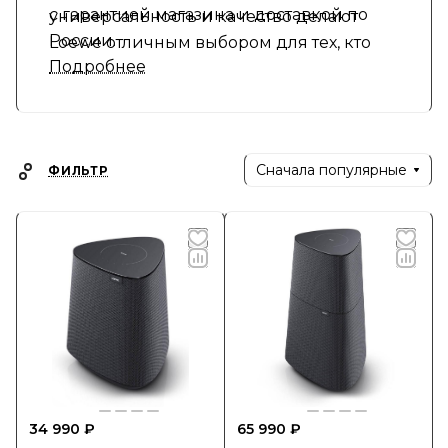
с гарантией магазина и доставкой по
универсальность и качество делают
России.
Loewe отличным выбором для тех, кто
Подробнее
ценит сочетание практичности и
элегантности.
Сначала популярные
ФИЛЬТР
34 990 ₽
65 990 ₽