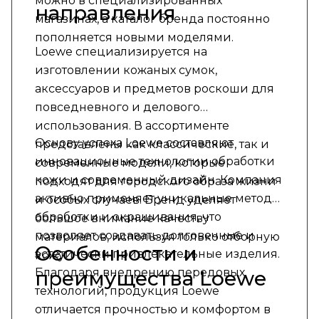
можно в специализированных
направления
магазинах, а каталог бренда постоянно
пополняется новыми моделями.
Loewe специализируется на
изготовлении кожаных сумок,
аксессуаров и предметов роскоши для
повседневного и делового
использования. В ассортименте
Основу успеха Loewe составляют
представлены как классические, так и
инновационные технологии обработки
современные модели, которые
кожи и современный дизайн. Компания
подходят для городского образа жизни
активно применяет уникальные методы
и особых случаев. Бренд уделяет
обработки и окрашивания, что
большое внимание качеству
позволяет создавать долговечные и
материалов, используя только отборную
Особенности и
эстетически привлекательные изделия.
кожу.
Благодаря внедрению передовых
преимущества Loewe
технологий, продукция Loewe
отличается прочностью и комфортом в