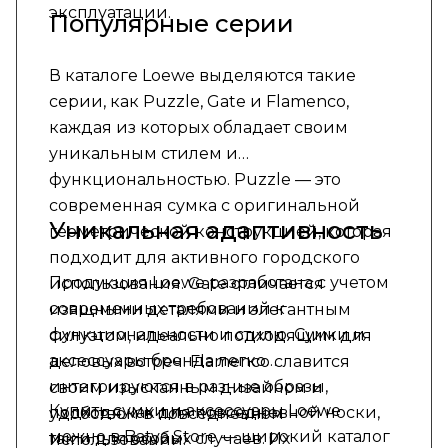
эксплуатации.
Популярные серии
В каталоге Loewe выделяются такие
серии, как Puzzle, Gate и Flamenco,
каждая из которых обладает своим
уникальным стилем и
функциональностью. Puzzle — это
современная сумка с оригинальной
Уникальная адаптивность
геометрической конструкцией, которая
подходит для активного городского
Продукция Loewe разработана с учетом
использования. Gate отличается
современных требований к
изящными деталями и элегантным
функциональности и стилю. Сумки и
силуэтом, идеально подходящим для
аксессуары бренда легко
деловых встреч. Flamenco славится
интегрируются в разные образы,
своим изысканным дизайном и
Купить сумки и аксессуары Loewe
подходя как для повседневной носки,
удобством в повседневном
можно в Batya Store — широкий каталог
так и для особых случаев. Их
использовании.